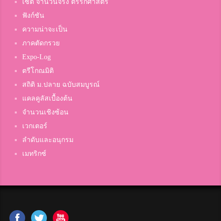
เซต จำนวนจริง ตรรกศาสตร์
ฟังก์ชัน
ความน่าจะเป็น
ภาคตัดกรวย
Expo-Log
ตรีโกณมิติ
สถิติ ม.ปลาย ฉบับสมบูรณ์
แคลคูลัสเบื้องต้น
จำนวนเชิงซ้อน
เวกเตอร์
ลำดับและอนุกรม
เมทริกซ์