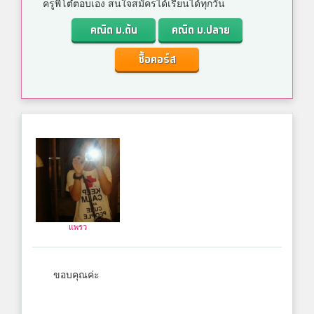
ครูพี่โต๋ตอบเอง สนใจสมัครได้เรียนได้ทุกวัน
คณิต ม.ต้น
คณิต ม.ปลาย
ซื้อคอร์ส
แพรว
ขอบคุณค่ะ