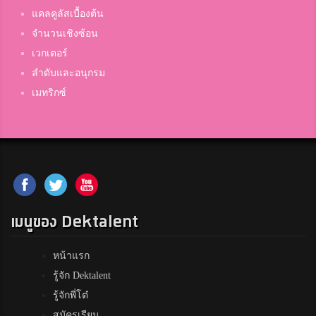
แคลคูลัสเบื้องต้น
จำนวนเชิงซ้อน
เวกเตอร์
ลำดับและอนุกรม
เมทริกซ์
เมนูของ Dektalent
หน้าแรก
รู้จัก Dektalent
รู้จักพี่โต๋
สมัครเรียน