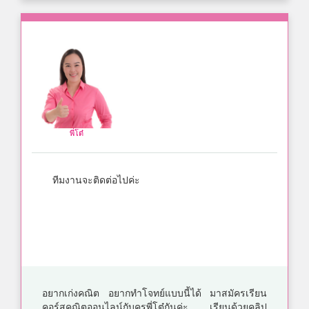
พี่โต๋
ทีมงานจะติดต่อไปค่ะ
อยากเก่งคณิต อยากทำโจทย์แบบนี้ได้ มาสมัครเรียน
คอร์สคณิตออนไลน์กับครูพี่โต๋กันค่ะ เรียนด้วยคลิป