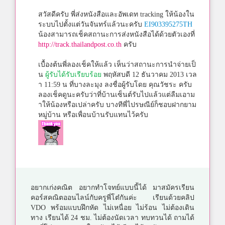
สวัสดีครับ พี่ส่งหนังสือและอัพเดท tracking ให้น้องใน
ระบบไปตั้งแต่วันจันทร์แล้วนะครับ
EI903395275TH
น้องสามารถเช็คสถานะการส่งหนังสือได้ด้วยตัวเองที่
http://track.thailandpost.co.th
ครับ
เบื้องต้นพี่ลองเช็คให้แล้ว เห็นว่าสถานะการนำจ่ายเป็
น
ผู้รับได้รับเรียบร้อย
พฤหัสบดี 12 ธันวาคม 2013 เวล
า 11:59 น ที่บางละมุง ลงชื่อผู้รับโดย คุณวัชระ ครับ
ลองเช็คดูนะครับว่าที่บ้านเซ็นต์รับไปแล้วแต่ลืมเอาม
าให้น้องหรือเปล่าครับ บางทีพี่ไปรษณีย์ก็ชอบฝากยาม
หมู่บ้าน หรือเพื่อนบ้านรับแทนไว้ครับ
อยากเก่งคณิต อยากทำโจทย์แบบนี้ได้ มาสมัครเรียน
คอร์สคณิตออนไลน์กับครูพี่โต๋กันค่ะ เรียนด้วยคลิป
VDO พร้อมแบบฝึกหัด ไม่เหนื่อย ไม่ร้อน ไม่ต้องเดิน
ทาง เรียนได้ 24 ชม. ไม่ต้องนัดเวลา ทบทวนได้ ถามได้