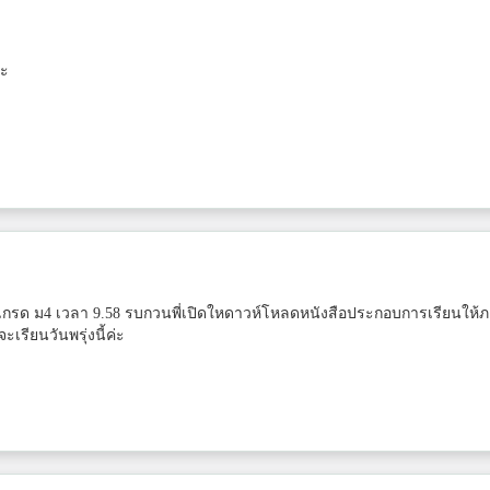
คะ
เกรด ม4 เวลา 9.58 รบกวนพี่เปิดใหดาวห์โหลดหนังสือประกอบการเรียนให้
่จะเรียนวันพรุ่งนี้ค่ะ