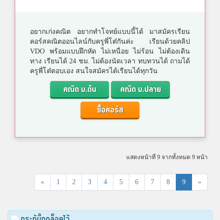
อยากเก่งคณิต อยากทำโจทย์แบบนี้ได้ มาสมัครเรียน
คอร์สคณิตออนไลน์กับครูพี่โต๋กันค่ะ เรียนด้วยคลิป
VDO พร้อมแบบฝึกหัด ไม่เหนื่อย ไม่ร้อน ไม่ต้องเดิน
ทาง เรียนได้ 24 ชม. ไม่ต้องนัดเวลา ทบทวนได้ ถามได้
ครูพี่โต๋ตอบเอง สนใจสมัครได้เรียนได้ทุกวัน
คณิต ม.ต้น
คณิต ม.ปลาย
ซื้อคอร์ส
แสดงหน้าที่ 9 จากทั้งหมด 9 หน้า
«
1
2
3
4
5
6
7
8
9
»
กระทู้นี้ถูกล็อคไว้