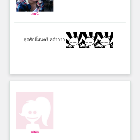
เจนนี่
สุรศักดิ์มนตรี คร่าาาา
พลอย