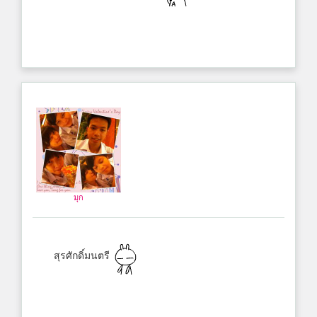
มุก
สุรศักดิ์มนตรี