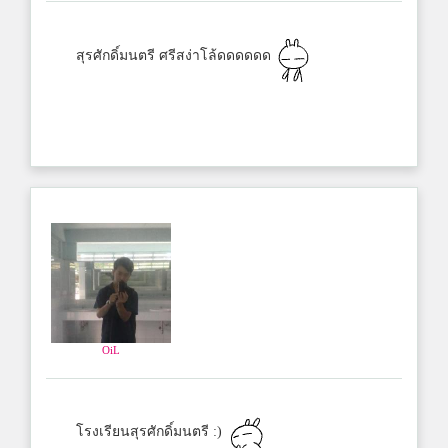
สุรศักดิ์มนตรี ศรีสง่าโล้ดดดดดด
OiL
โรงเรียนสุรศักดิ์มนตรี :)