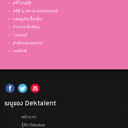
ตรีโกณมิติ
สถิติ ม.ปลาย ฉบับสมบูรณ์
แคลคูลัสเบื้องต้น
จำนวนเชิงซ้อน
เวกเตอร์
ลำดับและอนุกรม
เมทริกซ์
เมนูของ Dektalent
หน้าแรก
รู้จัก Dektalent