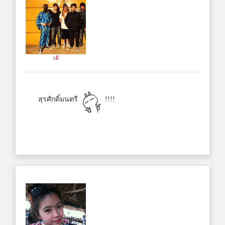
เต้
สุรศักดิ์มนตรี
!!!!