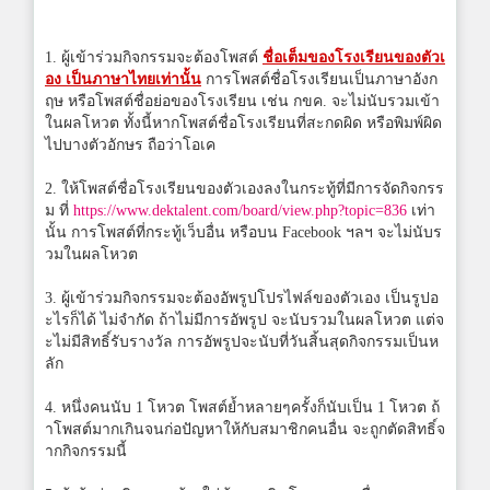
1. ผู้เข้าร่วมกิจกรรมจะต้องโพสต์
ชื่อเต็มของโรงเรียนของตัวเ
อง เป็นภาษาไทยเท่านั้น
การโพสต์ชื่อโรงเรียนเป็นภาษาอังก
ฤษ หรือโพสต์ชื่อย่อของโรงเรียน เช่น กขค. จะไม่นับรวมเข้า
ในผลโหวต ทั้งนี้หากโพสต์ชื่อโรงเรียนที่สะกดผิด หรือพิมพ์ผิด
ไปบางตัวอักษร ถือว่าโอเค
2. ให้โพสต์ชื่อโรงเรียนของตัวเองลงในกระทู้ที่มีการจัดกิจกรร
ม ที่
https://www.dektalent.com/board/view.php?topic=836
เท่า
นั้น การโพสต์ที่กระทู้เว็บอื่น หรือบน Facebook ฯลฯ จะไม่นับร
วมในผลโหวต
3. ผู้เข้าร่วมกิจกรรมจะต้องอัพรูปโปรไฟล์ของตัวเอง เป็นรูปอ
ะไรก็ได้ ไม่จำกัด ถ้าไม่มีการอัพรูป จะนับรวมในผลโหวต แต่จ
ะไม่มีสิทธิ์รับรางวัล การอัพรูปจะนับที่วันสิ้นสุดกิจกรรมเป็นห
ลัก
4. หนึ่งคนนับ 1 โหวต โพสต์ย้ำหลายๆครั้งก็นับเป็น 1 โหวต ถ้
าโพสต์มากเกินจนก่อปัญหาให้กับสมาชิกคนอื่น จะถูกตัดสิทธิ์จ
ากกิจกรรมนี้