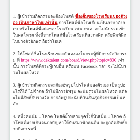
1. ผู้เข้าร่วมกิจกรรมจะต้องโพสต์
ชื่อเต็มของโรงเรียนของตัวเ
อง เป็นภาษาไทยเท่านั้น
การโพสต์ชื่อโรงเรียนเป็นภาษาอังก
ฤษ หรือโพสต์ชื่อย่อของโรงเรียน เช่น กขค. จะไม่นับรวมเข้า
ในผลโหวต ทั้งนี้หากโพสต์ชื่อโรงเรียนที่สะกดผิด หรือพิมพ์ผิด
ไปบางตัวอักษร ถือว่าโอเค
2. ให้โพสต์ชื่อโรงเรียนของตัวเองลงในกระทู้ที่มีการจัดกิจกรร
ม ที่
https://www.dektalent.com/board/view.php?topic=836
เท่า
นั้น การโพสต์ที่กระทู้เว็บอื่น หรือบน Facebook ฯลฯ จะไม่นับร
วมในผลโหวต
3. ผู้เข้าร่วมกิจกรรมจะต้องอัพรูปโปรไฟล์ของตัวเอง เป็นรูปอ
ะไรก็ได้ ไม่จำกัด ถ้าไม่มีการอัพรูป จะนับรวมในผลโหวต แต่จ
ะไม่มีสิทธิ์รับรางวัล การอัพรูปจะนับที่วันสิ้นสุดกิจกรรมเป็นห
ลัก
4. หนึ่งคนนับ 1 โหวต โพสต์ย้ำหลายๆครั้งก็นับเป็น 1 โหวต ถ้
าโพสต์มากเกินจนก่อปัญหาให้กับสมาชิกคนอื่น จะถูกตัดสิทธิ์จ
ากกิจกรรมนี้