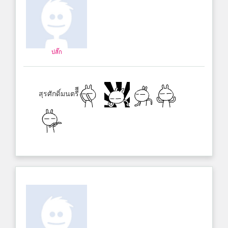
ปลั๊ก
สุรศักดิ์มนตรีีี