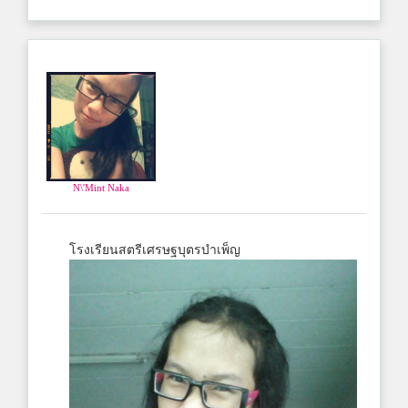
N\'Mint Naka
โรงเรียนสตรีเศรษฐบุตรบำเพ็ญ