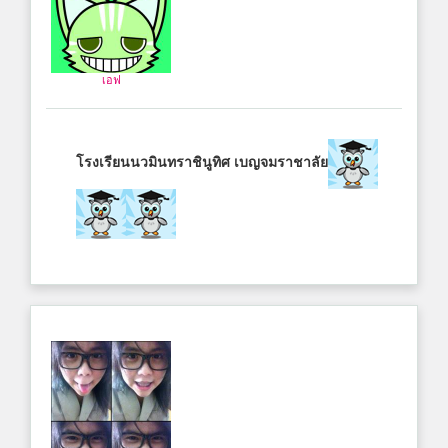
เอฟ
โรงเรียนนวมินทราชินูทิศ เบญจมราชาลัย