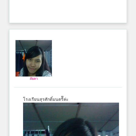
ลัยลา
โรงเรียนสุรศักดิ์มนตรีึค่ะ