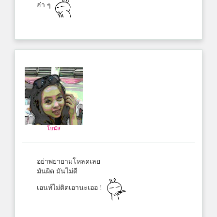
ฮ่า ๆ
โบนัส
อย่าพยายามโหลดเลย
มันผิด มันไม่ดี
เอนท์ไม่ติดเอานะเออ !