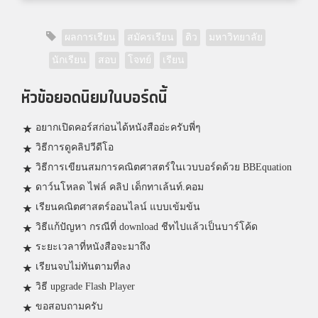
ผลการเรียน
สมัครเรียน
ติว
มหาวิทยาลัย
นักเรียน
สอบ
โจทย์
เรียน
หัวข้อยอดนิยมในบอร์ดนี้
อยากเปิดคอร์สก่อนได้หนังสืออ่ะครับพี่ๆ
วิธีการดูคลิปวีดีโอ
วิธีการเขียนสมการคณิตศาสตร์ในเวบบอร์ดด้วย BBEquation
ดาว์นโหลด ไฟล์ คลิป เด็กทาเล้นท์.คอม
เรียนคณิตศาสตร์ออนไลน์ แบบเข้มข้น
วิธีแก้ปัญหา กรณีที่ download ชีทไปแล้วเป็นบาร์โค้ด
ระยะเวลาที่หนังสือจะมาถึง
เรียนจบไม่ทันตามที่ลง
วิธี upgrade Flash Player
ขอสอบถามครับ