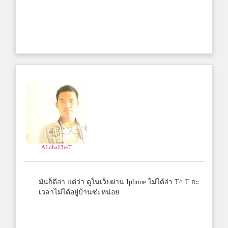
ALoha13esT
มันก็ดีอ่า แต่ว่า ดูในเว็บผ่าน Iphone ไม่ได้อ่า T^ T กะ
เวลาไม่ได้อยู่บ้านซ่ะหน่อย