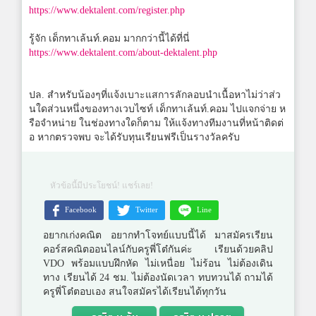
https://www.dektalent.com/register.php
รู้จัก เด็กทาเล้นท์.คอม มากกว่านี้ได้ที่นี่
https://www.dektalent.com/about-dektalent.php
ปล. สำหรับน้องๆที่แจ้งเบาะแสการลักลอบนำเนื้อหาไม่ว่าส่ว
นใดส่วนหนึ่งของทางเวบไซท์ เด็กทาเล้นท์.คอม ไปแจกจ่าย ห
รือจำหน่าย ในช่องทางใดก็ตาม ให้แจ้งทางทีมงานที่หน้าติดต่
อ หากตรวจพบ จะได้รับทุนเรียนฟรีเป็นรางวัลครับ
หัวข้อนี้มีประโยชน์! แชร์เลย!
Facebook
Twitter
Line
อยากเก่งคณิต อยากทำโจทย์แบบนี้ได้ มาสมัครเรียน
คอร์สคณิตออนไลน์กับครูพี่โต๋กันค่ะ เรียนด้วยคลิป
VDO พร้อมแบบฝึกหัด ไม่เหนื่อย ไม่ร้อน ไม่ต้องเดิน
ทาง เรียนได้ 24 ชม. ไม่ต้องนัดเวลา ทบทวนได้ ถามได้
ครูพี่โต๋ตอบเอง สนใจสมัครได้เรียนได้ทุกวัน