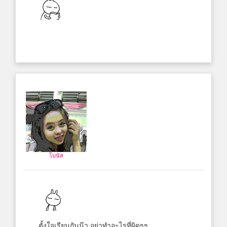
โบนัส
ตั้งใจเรียนกันน๊า อย่าทำอะไรที่ผิดๆๆ