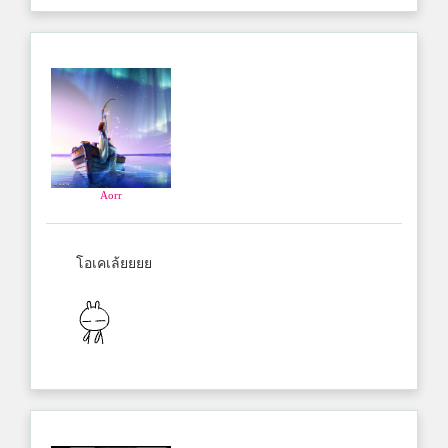
Aorr
โอเคเล้ยยยย