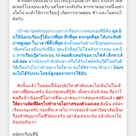
หากมีครบทั้งสี่อย่าง จะเรียนรู้เรื่องอย่างรวดเร็วเป็นจรวดติ
ดเทอร์โบเลยนะครับ แต่ในทางกลับกัน หากขาดอย่างหนึ่งอย่า
งใดไป จะทำให้การเรียนรู้ เกิดการขาดตอน ช้า และไม่ครบไ
ด้ครับ
เป้าหมายหลักของระบบการเรียนการสอนของที่นี่คือ
มุ่งเน้
นให้น้องๆเรียนรู้ได้มากที่สุด ลึกที่สุด ตรงจุดที่สุด ได้ประสิทธิ
ภาพสูงสุด ในเวลาที่สั้นที่สุด
ดังนั้นคอร์สต่างๆจึงถูกออกแบบม
าพิเศษไม่เหมือนกับที่อื่น จุดแข็งที่สุดไม่ใช่คลิปการสอน แต่เป็
น
การเรียนรู้ผ่านระบบ AI คอมพิวเตอร์ของเวบไซท์ เด็กทาเล้
นท์.คอม
หากน้องๆกำลังค้นหา หรือได้รับไฟล์คลิปวีดีโอหรือดี
วีดีเถื่อนไปไม่ว่าด้วยทางใดก็ตาม ขอให้พิจารณาด้วยว่า
น้องๆ
จะไม่ได้รับประโยชน์สูงสุดจากการใช้มัน
ดังนั้นแล้ว ในตอนนี้น้องๆยังไหวตัวทันและไม่เดินไปในเส้
นทางที่ผิดนะครับ น้องๆทุกคนที่รู้จัก เด็กทาเล้นท์.คอม ถือว่าโ
ชคดีแล้ว น้องๆมีโอกาสที่จะเอาชนะการสอบแข่งขันแล้ว
อย่า
ให้ความคิดที่ผิดๆไปทำลายโอกาสของตัวเองเลย
ดังนั้น สมัคร
เรียนเถอะครับ ก่อนที่จะสายไป การสอบเข้ามหาวิทยาลัยเป็นเ
รื่องสำคัญมากในชีวิตนะครับ อย่าล้อเล่นกะมัน แล้วมันจะไม่
ล้อเล่นกับเรา
สมัครเรียนที่นี่