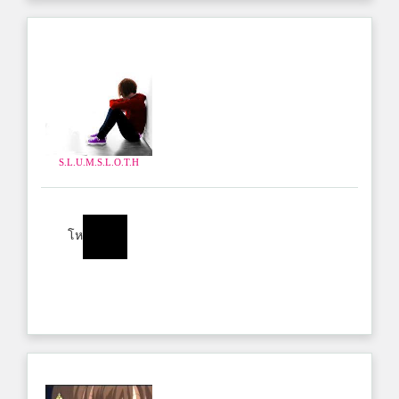
S.L.U.M.S.L.O.T.H
โห