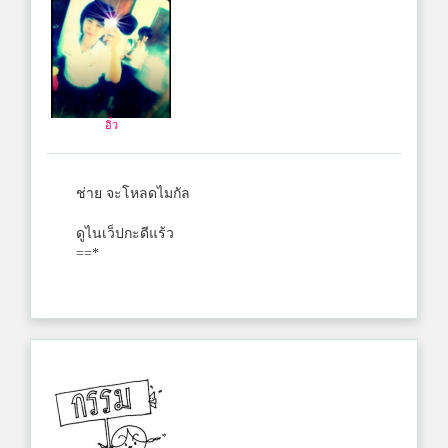
อิ๋ว
ช่าย จะโหลดไมกัล
ดูไนเว็ปกะดีแร้ว
==*