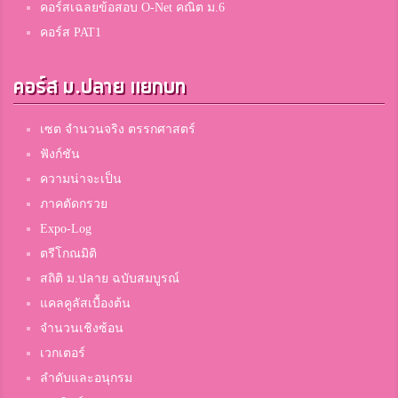
คอร์สเฉลยข้อสอบ O-Net คณิต ม.6
คอร์ส PAT1
คอร์ส ม.ปลาย แยกบท
เซต จำนวนจริง ตรรกศาสตร์
ฟังก์ชัน
ความน่าจะเป็น
ภาคตัดกรวย
Expo-Log
ตรีโกณมิติ
สถิติ ม.ปลาย ฉบับสมบูรณ์
แคลคูลัสเบื้องต้น
จำนวนเชิงซ้อน
เวกเตอร์
ลำดับและอนุกรม