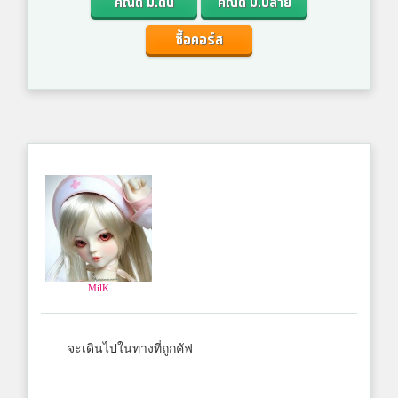
คณิต ม.ต้น
คณิต ม.ปลาย
ซื้อคอร์ส
MilK
จะเดินไปในทางที่ถูกคัฟ