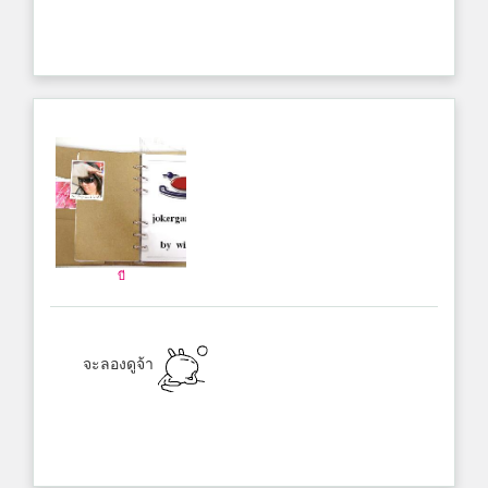
บี
จะลองดูจ้า