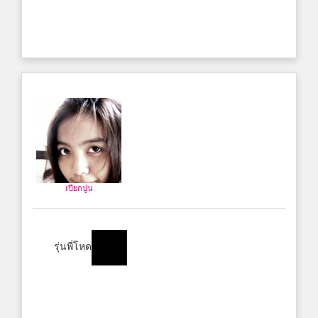
เปียกปูน
รุ่นพี่โหด