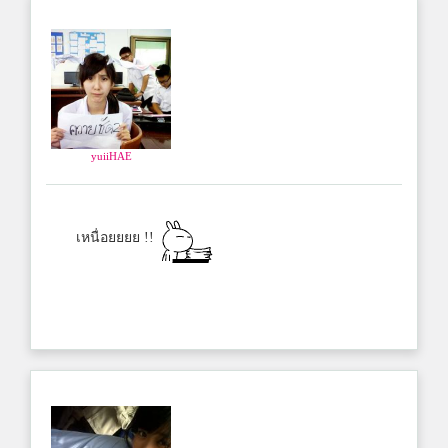
yuiiHAE
เหนื่อยยยย !!