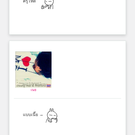
ครูโหด
เนย
แบบเนี๊ย →