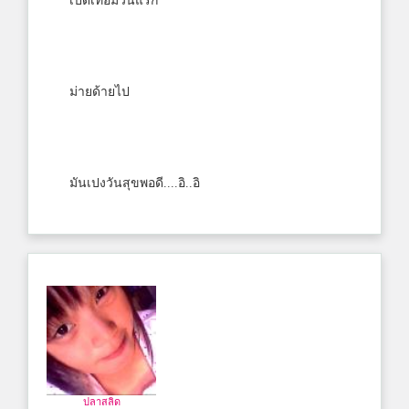
เปิดเทอมวันแรก
ม่ายด้ายไป
มันเปงวันสุขพอดี....อิ..อิ
ปลาสลิด