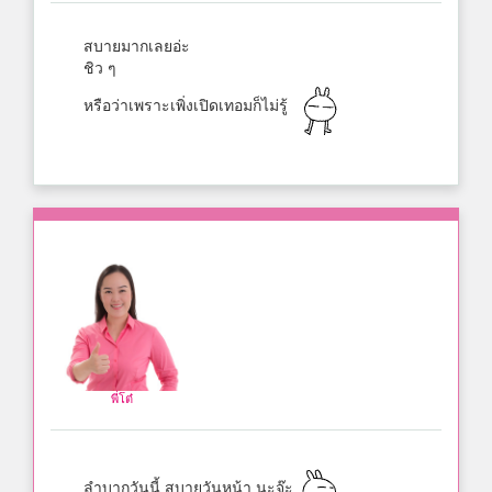
สบายมากเลยอ่ะ
ชิว ๆ
หรือว่าเพราะเพิ่งเปิดเทอมก็ไม่รู้
พี่โต๋
ลำบากวันนี้ สบายวันหน้า นะจ๊ะ