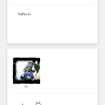
ก้อดีอ่ะจ่ะ
เม้ง