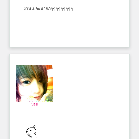
งานเยอะมากกๆๆๆๆๆๆๆๆๆ
ปอย