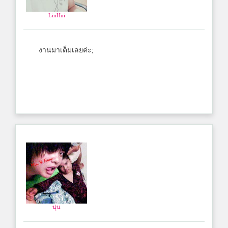
LinHui
งานมาเต็มเลยค่ะ;
นุ่น