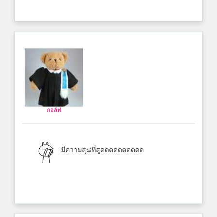
กอล์ฟ
มีความสุ๘ที่สูดดดดดดดดดด