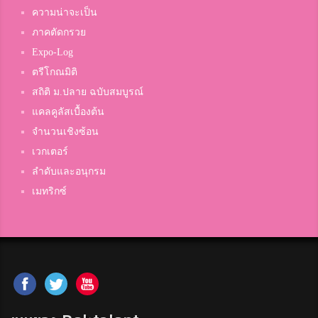
ความน่าจะเป็น
ภาคตัดกรวย
Expo-Log
ตรีโกณมิติ
สถิติ ม.ปลาย ฉบับสมบูรณ์
แคลคูลัสเบื้องต้น
จำนวนเชิงซ้อน
เวกเตอร์
ลำดับและอนุกรม
เมทริกซ์