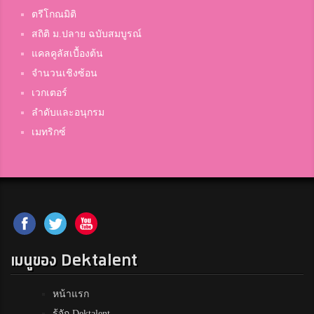
ตรีโกณมิติ
สถิติ ม.ปลาย ฉบับสมบูรณ์
แคลคูลัสเบื้องต้น
จำนวนเชิงซ้อน
เวกเตอร์
ลำดับและอนุกรม
เมทริกซ์
เมนูของ Dektalent
หน้าแรก
รู้จัก Dektalent