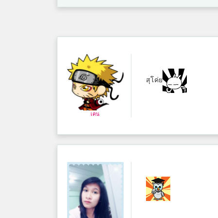
สุโค่ย
เคน