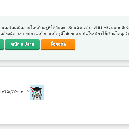
ยนคอร์สคณิตออนไลน์กับครูพี่โต๋กันค่ะ เรียนด้วยคลิป VDO พร้อมแบบฝึกห
. ไม่ต้องนัดเวลา ทบทวนได้ ถามได้ครูพี่โต๋ตอบเอง สนใจสมัครได้เรียนได้ทุกวั
คณิต ม.ปลาย
ซื้อคอร์ส
ดได้ยุรึป่าวคะ ?