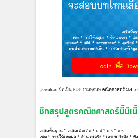
Download ชีทเป็น PDF รวมทุกบท
คณิตศาสตร์ ม.4
-5
ชีทสรุปสูตร
คณิตศาสตร์
นี้มีเน
คณิตพื้นฐาน * คณิตเพิ่มเติม * ม.4 * ม.5 * ม.6
เซต
*
การให้เหตุผล
*
จำนวนจริง
*
เลขยกกำลัง
*
ฟัง