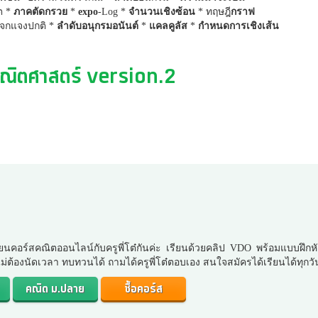
ต *
ภาคตัดกรวย
*
expo
-Log *
จำนวนเชิงซ้อน
* ทฤษฎี
กราฟ
แจกแจงปกติ *
ลำดับ
อนุกรมอนันต์
*
แคลคูลัส
*
กำหนดการเชิงเส้น
ณิตศาสตร์
version.2
ยนคอร์สคณิตออนไลน์กับครูพี่โต๋กันค่ะ เรียนด้วยคลิป VDO พร้อมแบบฝึกห
. ไม่ต้องนัดเวลา ทบทวนได้ ถามได้ครูพี่โต๋ตอบเอง สนใจสมัครได้เรียนได้ทุกวั
คณิต ม.ปลาย
ซื้อคอร์ส