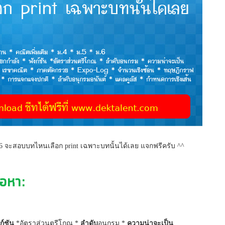
-6 จะสอบบทไหนเลือก print เฉพาะบทนั้นได้เลย แจกฟรีครับ ^^
ื้อหา:
ก์ชัน
*อัตราส่วนตรีโกณ *
ลำดับ
อนกรม *
ความน่าจะเป็น