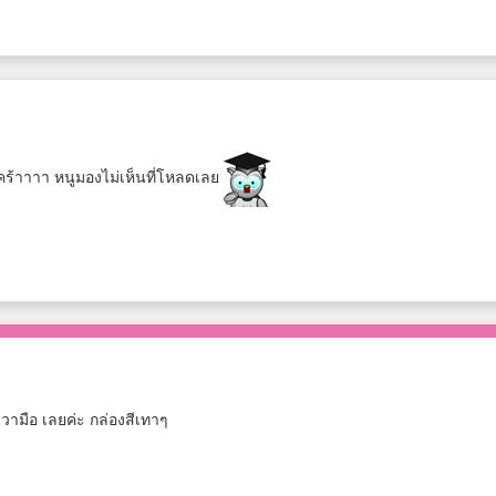
้าาาา หนูมองไม่เห็นที่โหลดเลย
ขวามือ เลยค่ะ กล่องสีเทาๆ