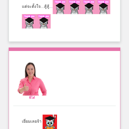
แต่จะตั้งใจ...สู้สู้...
พี่โต๋
เยี่ยมเลยจ้า