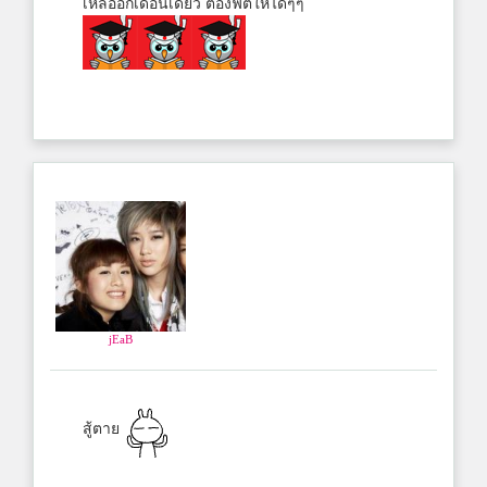
เหลืออีกเดือนเดียว ต้องฟิตให้ได้ๆๆ
jEaB
สู้ตาย