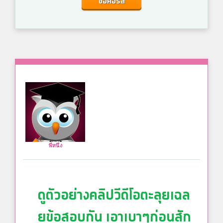
ซื้อคอร์ส
พี่หนึ่ง
ดูตัวอย่างคลิปวีดีโอตะลุยเฉล
ยข้อสอบกัน เอาเบาๆก่อนสัก