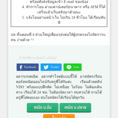
พร้อมทั้งส่งข้อมูลเข้า E-mail ของน้อง
4. ทำการโอน ผ่านเคาน์เตอร์ธนาคาร หรือ ATM ก็ได้
เสร็จแล้วเก็บสลิปมาด้วยนะ
5. แจ้งโอนผ่านหน้าเว็บ ไม่เกิน 24 ชั่วโมง ได้เรียนทัน
ที
ปล.ขั้นตอนที่ 4 ส่วนใหญ่เพื่อนๆส่งต่อให้ผู้ปกครองไปจัดการแ
ทน ง่ายด้วย ^^
หัวข้อนี้มีประโยชน์! แชร์เลย!
Facebook
Twitter
Line
อยากเก่งคณิต อยากทำโจทย์แบบนี้ได้ มาสมัครเรียน
คอร์สคณิตออนไลน์กับครูพี่โต๋กันค่ะ เรียนด้วยคลิป
VDO พร้อมแบบฝึกหัด ไม่เหนื่อย ไม่ร้อน ไม่ต้องเดิน
ทาง เรียนได้ 24 ชม. ไม่ต้องนัดเวลา ทบทวนได้ ถามได้
ครูพี่โต๋ตอบเอง สนใจสมัครได้เรียนได้ทุกวัน
คณิต ม.ต้น
คณิต ม.ปลาย