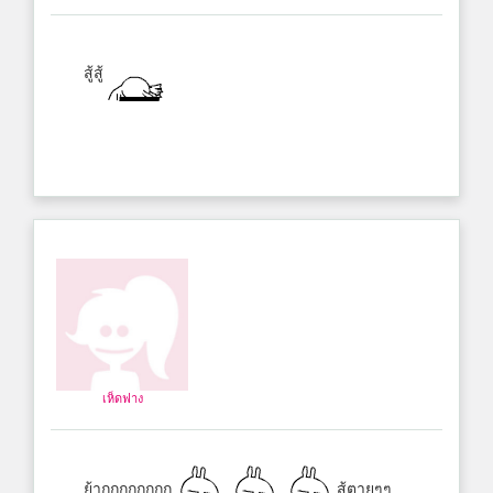
สู้สู้
เห็ดฟาง
ย้ากกกกกกกก
สู้ตายๆๆ