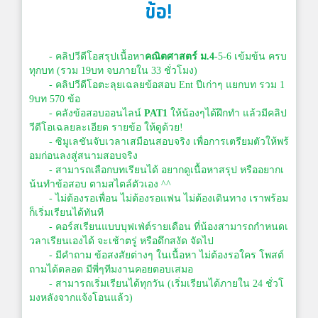
ข้อ!
- คลิปวีดีโอสรุปเนื้อหา
คณิตศาสตร์ ม.4
-5-6 เข้มข้น ครบ
ทุกบท (รวม 19บท จบภายใน 33 ชั่วโมง)
- คลิปวีดีโอตะลุยเฉลยข้อสอบ Ent ปีเก่าๆ แยกบท รวม 1
9บท 570 ข้อ
- คลังข้อสอบออนไลน์
PAT1
ให้น้องๆได้ฝึกทำ แล้วมีคลิป
วีดีโอเฉลยละเอียด รายข้อ ให้ดูด้วย!
- ซิมูเลชันจับเวลาเสมือนสอบจริง เพื่อการเตรียมตัวให้พร้
อมก่อนลงสู่สนามสอบจริง
- สามารถเลือกบทเรียนได้ อยากดูเนื้อหาสรุป หรืออยากเ
น้นทำข้อสอบ ตามสไตล์ตัวเอง ^^
- ไม่ต้องรอเพื่อน ไม่ต้องรอแฟน ไม่ต้องเดินทาง เราพร้อม
ก็เริ่มเรียนได้ทันที
- คอร์สเรียนแบบบุฟเฟ่ต์รายเดือน ที่น้องสามารถกำหนดเ
วลาเรียนเองได้ จะเช้าตรู่ หรือดึกสงัด จัดไป
- มีคำถาม ข้อสงสัยต่างๆ ในเนื้อหา ไม่ต้องรอใคร โพสต์
ถามได้ตลอด มีพี่ๆทีมงานคอยตอบเสมอ
- สามารถเริ่มเรียนได้ทุกวัน (เริ่มเรียนได้ภายใน 24 ชั่วโ
มงหลังจากแจ้งโอนแล้ว)