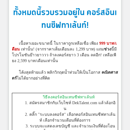
ทั้งหมดนี้รวบรวมอยู่ใน คอร์สอินเ
ทนซีฟทาเล้นท์!
เนื้อหาเยอะขนาดนี้ ในราคาถูกเหลือเชื่อ เพียง
999 บาท/เ
ดือน
เท่านั้น! (จากราคาเต็มเดือนละ 1,299 บาท) แถม
ช่วง
นี้มี
โปรโมชันย๊าวยาววว ถ้าลงคอร์สยาว 3 เดือน ลดอีก! เหลือเพี
ยง 2,599 บาท/เดือนเท่านั้น
โค้งสุดท้ายแล้ว พลิกวิกฤตน้ำท่วมให้เป็นโอกาส
คณิตศาส
ตร์
ไม่ได้ยากอย่างที่คิด
วิธีลงคอร์สอินเทนซีฟทาเล้นท์
1. สมัครสมาชิกกับเว็บไซท์ DekTalent.com แล้วล้อกอิ
น
2. คลิ๊ก "ระบบลงคอร์ส" เลือกคอร์สอินเทนซีฟทาเล้น
ท์ เลือกจำนวนเดือนที่ต้องการ
3. ระบบจะแสดงเลขบัญชี และจำนวนเงินที่ต้องโอน