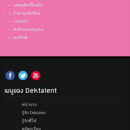
แคลคูลัสเบื้องต้น
จำนวนเชิงซ้อน
เวกเตอร์
ลำดับและอนุกรม
เมทริกซ์
เมนูของ Dektalent
หน้าแรก
รู้จัก Dektalent
รู้จักพี่โต๋
สมัครเรียน