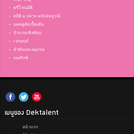
ตรีโกณมิติ
สถิติ ม.ปลาย ฉบับสมบูรณ์
แคลคูลัสเบื้องต้น
จำนวนเชิงซ้อน
เวกเตอร์
ลำดับและอนุกรม
เมทริกซ์
เมนูของ Dektalent
หน้าแรก