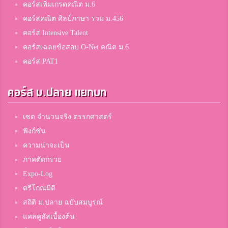
คอร์สเพิ่มเกรดคณิต ม.6
คอร์สคณิต ศิลป์ภาษา รวม ม.456
คอร์ส Intensive Talent
คอร์สเฉลยข้อสอบ O-Net คณิต ม.6
คอร์ส PAT1
คอร์ส ม.ปลาย แยกบท
เซต จำนวนจริง ตรรกศาสตร์
ฟังก์ชัน
ความน่าจะเป็น
ภาคตัดกรวย
Expo-Log
ตรีโกณมิติ
สถิติ ม.ปลาย ฉบับสมบูรณ์
แคลคูลัสเบื้องต้น