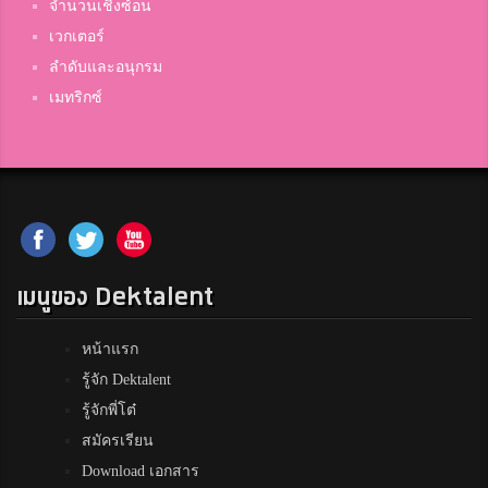
จำนวนเชิงซ้อน
เวกเตอร์
ลำดับและอนุกรม
เมทริกซ์
เมนูของ Dektalent
หน้าแรก
รู้จัก Dektalent
รู้จักพี่โต๋
สมัครเรียน
Download เอกสาร