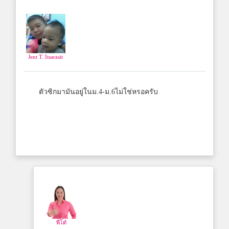
Jent T. Itsarasit
ตัวซิกมามันอยู่ในม.4-ม.6ไม่ใช่หรอครับ
พี่โต๋