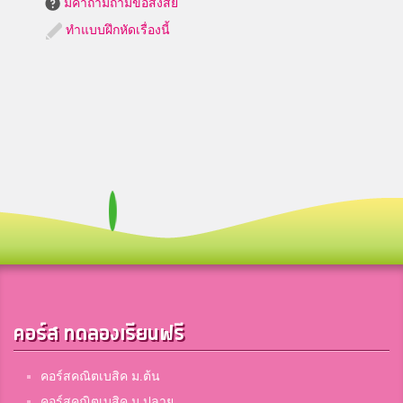
มีคำถามถามข้อสงสัย
ทำแบบฝึกหัดเรื่องนี้
คอร์ส ทดลองเรียนฟรี
คอร์สคณิตเบสิค ม.ต้น
คอร์สคณิตเบสิค ม.ปลาย