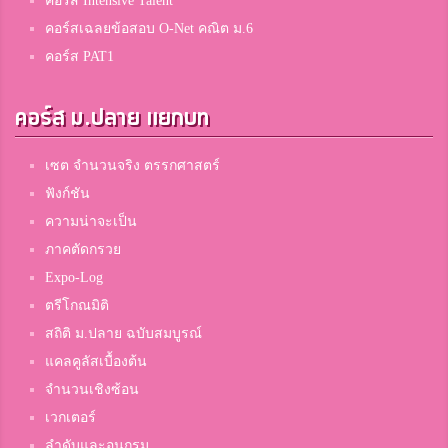
คอร์ส Intensive Talent
คอร์สเฉลยข้อสอบ O-Net คณิต ม.6
คอร์ส PAT1
คอร์ส ม.ปลาย แยกบท
เซต จำนวนจริง ตรรกศาสตร์
ฟังก์ชัน
ความน่าจะเป็น
ภาคตัดกรวย
Expo-Log
ตรีโกณมิติ
สถิติ ม.ปลาย ฉบับสมบูรณ์
แคลคูลัสเบื้องต้น
จำนวนเชิงซ้อน
เวกเตอร์
ลำดับและอนุกรม