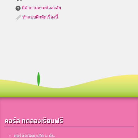
มีคำถามถามข้อสงสัย
ทำแบบฝึกหัดเรื่องนี้
คอร์ส ทดลองเรียนฟรี
คอร์สคณิตเบสิค ม.ต้น