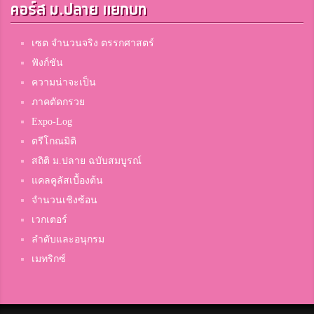
คอร์ส ม.ปลาย แยกบท
เซต จำนวนจริง ตรรกศาสตร์
ฟังก์ชัน
ความน่าจะเป็น
ภาคตัดกรวย
Expo-Log
ตรีโกณมิติ
สถิติ ม.ปลาย ฉบับสมบูรณ์
แคลคูลัสเบื้องต้น
จำนวนเชิงซ้อน
เวกเตอร์
ลำดับและอนุกรม
เมทริกซ์