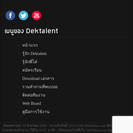
เมนูของ Dektalent
หน้าแรก
รู้จัก Dektalent
รู้จักพี่โต๋
สมัครเรียน
Download เอกสาร
รวมคำถามที่พบบ่อย
ติดต่อทีมงาน
Web Board
คู่มือการใช้งาน
อัพเดทล่าสุด: 10 สิงหาคม 2569 สงวนลิขสิทธิ์ 2553-2566 DekTalent.com อัตราส่วนของจำ
นวนหลายๆจำนวน [วีดีโอ 10:42 นาที] - เรียนออนไลน์ที่เว็บ DekTalent.com Page Load Time: