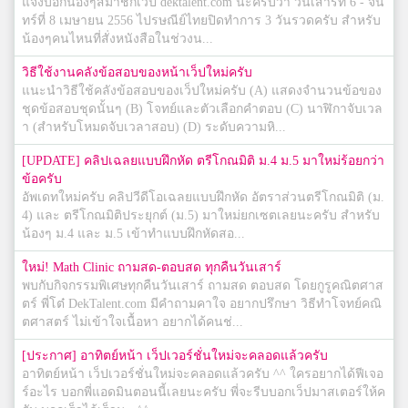
แจ้งบอกน้องๆสมาชิกเว็ป dektalent.com นะครับว่า วันเสาร์ที่ 6 - จัน
ทร์ที่ 8 เมษายน 2556 ไปรษณีย์ไทยปิดทำการ 3 วันรวดครับ สำหรับ
น้องๆคนไหนที่สั่งหนังสือในช่วงน...
วิธีใช้งานคลังข้อสอบของหน้าเว็ปใหม่ครับ
แนะนำวิธีใช้คลังข้อสอบของเว็ปใหม่ครับ (A) แสดงจำนวนข้อของ
ชุดข้อสอบชุดนั้นๆ (B) โจทย์และตัวเลือกคำตอบ (C) นาฬิกาจับเวล
า (สำหรับโหมดจับเวลาสอบ) (D) ระดับความหิ...
[UPDATE] คลิปเฉลยแบบฝึกหัด ตรีโกณมิติ ม.4 ม.5 มาใหม่ร้อยกว่า
ข้อครับ
อัพเดทใหม่ครับ คลิปวีดีโอเฉลยแบบฝึกหัด อัตราส่วนตรีโกณมิติ (ม.
4) และ ตรีโกณมิติประยุกต์ (ม.5) มาใหม่ยกเซตเลยนะครับ สำหรับ
น้องๆ ม.4 และ ม.5 เข้าทำแบบฝึกหัดสอ...
ใหม่! Math Clinic ถามสด-ตอบสด ทุกคืนวันเสาร์
พบกับกิจกรรมพิเศษทุกคืนวันเสาร์ ถามสด ตอบสด โดยกูรูคณิตศาส
ตร์ พี่โต๋ DekTalent.com มีคำถามคาใจ อยากปรึกษา วิธีทำโจทย์คณิ
ตศาสตร์ ไม่เข้าใจเนื้อหา อยากได้คนช่...
[ประกาศ] อาทิตย์หน้า เว็ปเวอร์ชั่นใหม่จะคลอดแล้วครับ
อาทิตย์หน้า เว็ปเวอร์ชั่นใหม่จะคลอดแล้วครับ ^^ ใครอยากได้ฟีเจอ
ร์อะไร บอกพี่แอดมินตอนนี้เลยนะครับ พี่จะรีบบอกเว็ปมาสเตอร์ให้ค