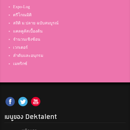
Expo-Log
ตรีโกณมิติ
สถิติ ม.ปลาย ฉบับสมบูรณ์
แคลคูลัสเบื้องต้น
จำนวนเชิงซ้อน
เวกเตอร์
ลำดับและอนุกรม
เมทริกซ์
เมนูของ Dektalent