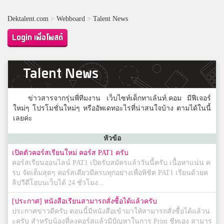
Dektalent.com
>
Webboard
>
Talent News
Login เพื่อโพสต์
Talent News
ข่าวสารจากรุ่นพี่ทีมงาน เว็บไซท์เด็กทาเล้นท์.คอม มีฟีเจอร์
ใหม่ๆ โปรโมชั่นใหม่ๆ หรืออัพเดทอะไรที่น่าสนใจบ้าง ตามได้ในนี้
เลยค่ะ
หัวข้อ
เปิดตัวคอร์สเรียนใหม่ คอร์ส PAT1 ครับ
คอร์สเรียนออนไลน์ PAT1 เปิดรับสมัครแล้ววันนี้ครับ เนื้อหาแน่น ค
รบ จัดเต็มสุดๆ คอร์สเดียวมีครบทุกอย่างเพื่อพิชิต PAT1 เรียนด้วยค
ลิปวีดีโอบนเว็บได้ 24 ชั่วโมง...
[ประกาศ] หนังสือเรียนสามารถสั่งซื้อได้แล้วครับ
ประกาศข่าวดีครับ ตอนนี้มีหนังสือเข้ามาให้สามารถสั่งซื้อได้แล้วน
ะครับ สำหรับน้องที่ลงคอร์สแล้วมีปัญหาในการ Print ชีทเอง สามาร