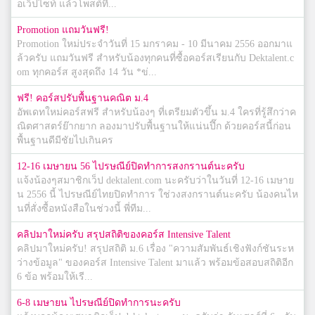
อเว็ปไซท์ แล้วโพสต์ที...
Promotion แถมวันฟรี!
Promotion ใหม่ประจำวันที่ 15 มกราคม - 10 มีนาคม 2556 ออกมาแ
ล้วครับ แถมวันฟรี สำหรับน้องทุกคนที่ซื้อคอร์สเรียนกับ Dektalent.c
om ทุกคอร์ส สูงสุดถึง 14 วัน *ข่...
ฟรี! คอร์สปรับพื้นฐานคณิต ม.4
อัพเดทใหม่คอร์สฟรี สำหรับน้องๆ ที่เตรียมตัวขึ้น ม.4 ใครที่รู้สึกว่าค
ณิตศาสตร์ย๊ากยาก ลองมาปรับพื้นฐานให้แน่นปึ๊ก ด้วยคอร์สนี้ก่อน
พื้นฐานดีมีชัยไปเกินคร
12-16 เมษายน 56 ไปรษณีย์ปิดทำการสงกรานต์นะครับ
แจ้งน้องๆสมาชิกเว็ป dektalent.com นะครับว่าในวันที่ 12-16 เมษาย
น 2556 นี้ ไปรษณีย์ไทยปิดทำการ ใช่วงสงกรานต์นะครับ น้องคนไห
นที่สั่งซื้อหนังสือในช่วงนี้ พี่ทีม...
คลิปมาใหม่ครับ สรุปสถิติของคอร์ส Intensive Talent
คลิปมาใหม่ครับ! สรุปสถิติ ม.6 เรื่อง "ความสัมพันธ์เชิงฟังก์ชันระห
ว่างข้อมูล" ของคอร์ส Intensive Talent มาแล้ว พร้อมข้อสอบสถิติอีก
6 ข้อ พร้อมให้เรี...
6-8 เมษายน ไปรษณีย์ปิดทำการนะครับ