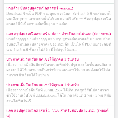
มาแล้ว! ชีทสรุปสูตรคณิตศาสตร์ version.2
Download ชีทเป็น PDF รวมทุกบท คณิตศาสตร์ ม.4-5-6 จะสอบบทไ
หนเลือก print เฉพาะบทนั้นได้เลย แจกฟรีครับ ^^ ชีทสรุปสูตรคณิต
ศาสตร์นี้มีเนื้อหา: คณิตพื้นฐาน * คณิต...
แจก สรุปสูตรคณิตศาสตร์ ม.ปลาย สำหรับสอบไฟนอล (ปลายภาค)
มาแล้วๆๆๆๆ มาแล้วๆๆๆๆ แจก สรุปสูตรคณิตศาสตร์ ม.ปลาย สำห
รับสอบไฟนอล (ปลายภาค) ของเทอมต้น เป็นไฟล์ PDF แยกระดับชั้
น ม.4 ม.5 ม.6 ชั้นละไฟล์จ้า พี่โต๋สรุปให้เอง...
ประกาศเพิ่มวันเรียนชดเชยให้ทุกคน 1 วันครับ
เนื่องจากว่าเมื่อคืนมีการปิดระบบเพื่อปรับปรุง และในขั้นตอนอัพเกร
ดระบบได้ใช้เวลามากเกินกว่าที่วางแผนเอาไว้มาก จนส่งผลให้ไม่ส
ามารถเข้าเรียนได้ในช่วงก
ประกาศเพิ่มวันเรียนชดเชยให้ทุกคน 1 วันครับ
เนื่องจากว่าเมื่อคืนวันที่ 20 พย. 2557 ได้เกิดเหตุสุดวิสัยไม่สามารถเ
ข้าใช้งานเว็ปไซท์ dektalent.com ได้ในเวลาตั้งแต่ 2 ทุ่ม - 5 ทุ่ม พี่ทีม
งานจึงเพิ่มวันเรี...
แจก สรุปสูตรคณิตศาสตร์ ม.4/5/6 สำหรับสอบปลายเทอม (เทอมต้
น)