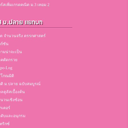
ร์สเพิ่มเกรดคณิต ม.3 เทอม 2
ส ม.ปลาย แยกบท
ต จำนวนจริง ตรรกศาสตร์
งก์ชัน
ามน่าจะเป็น
าคตัดกรวย
po-Log
ีโกณมิติ
ิติ ม.ปลาย ฉบับสมบูรณ์
ลคูลัสเบื้องต้น
นวนเชิงซ้อน
กเตอร์
ดับและอนุกรม
ทริกซ์