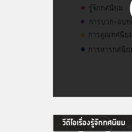
วีดีโอเรื่องรู้จักทศนิยม