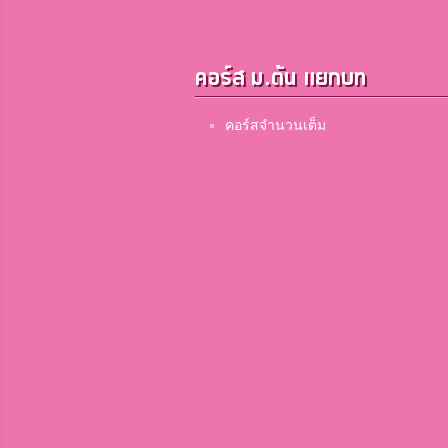
คอร์ส ม.ต้น แยกบท
คอร์สจำนวนเต็ม