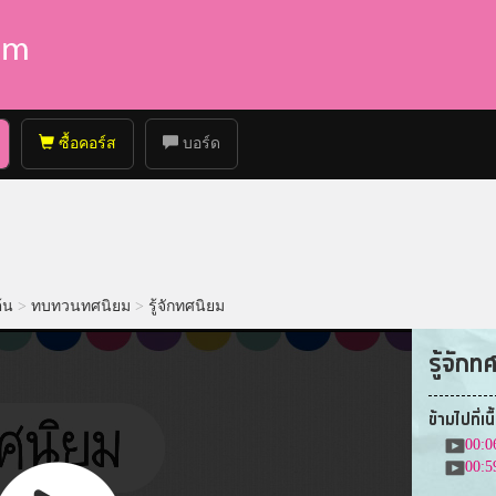
ซื้อคอร์ส
บอร์ด
้น
>
ทบทวนทศนิยม
>
รู้จักทศนิยม
รู้จักท
ข้ามไปที่เน
00:0
00:5