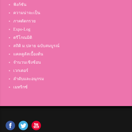
ฟังก์ชัน
ความน่าจะเป็น
ภาคตัดกรวย
Expo-Log
ตรีโกณมิติ
สถิติ ม.ปลาย ฉบับสมบูรณ์
แคลคูลัสเบื้องต้น
จำนวนเชิงซ้อน
เวกเตอร์
ลำดับและอนุกรม
เมทริกซ์