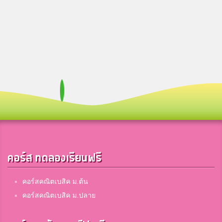
คอร์ส ทดลองเรียนฟรี
คอร์สคณิตเบสิค ม.ต้น
คอร์สคณิตเบสิค ม.ปลาย