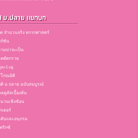
ส ม.ปลาย แยกบท
ต จำนวนจริง ตรรกศาสตร์
งก์ชัน
ามน่าจะเป็น
าคตัดกรวย
po-Log
ีโกณมิติ
ิติ ม.ปลาย ฉบับสมบูรณ์
ลคูลัสเบื้องต้น
นวนเชิงซ้อน
กเตอร์
ดับและอนุกรม
ทริกซ์