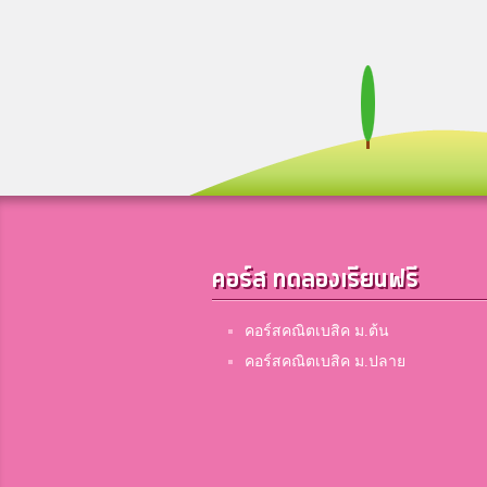
คอร์ส ทดลองเรียนฟรี
คอร์สคณิตเบสิค ม.ต้น
คอร์สคณิตเบสิค ม.ปลาย