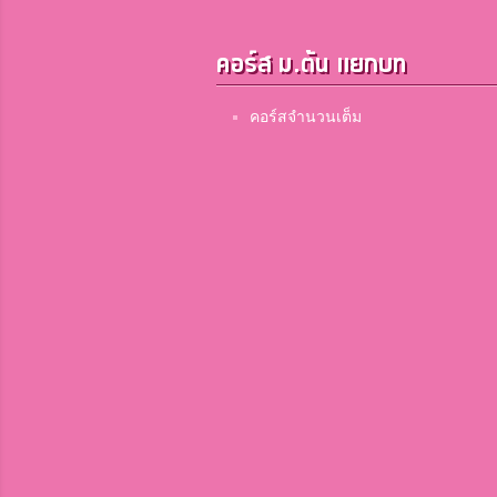
คอร์ส ม.ต้น แยกบท
คอร์สจำนวนเต็ม