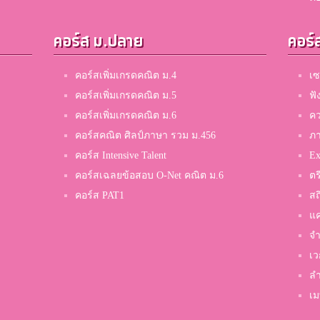
คอร์ส ม.ปลาย
คอร์
คอร์สเพิ่มเกรดคณิต ม.4
เซ
คอร์สเพิ่มเกรดคณิต ม.5
ฟั
คอร์สเพิ่มเกรดคณิต ม.6
คว
คอร์สคณิต ศิลป์ภาษา รวม ม.456
ภ
คอร์ส Intensive Talent
Ex
คอร์สเฉลยข้อสอบ O-Net คณิต ม.6
ตร
คอร์ส PAT1
สถ
แค
จำ
เว
ลำ
เม