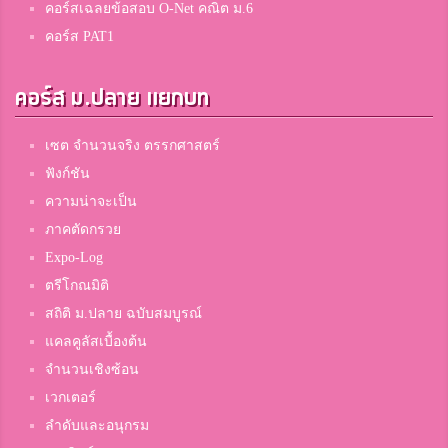
คอร์สเฉลยข้อสอบ O-Net คณิต ม.6
คอร์ส PAT1
คอร์ส ม.ปลาย แยกบท
เซต จำนวนจริง ตรรกศาสตร์
ฟังก์ชัน
ความน่าจะเป็น
ภาคตัดกรวย
Expo-Log
ตรีโกณมิติ
สถิติ ม.ปลาย ฉบับสมบูรณ์
แคลคูลัสเบื้องต้น
จำนวนเชิงซ้อน
เวกเตอร์
ลำดับและอนุกรม