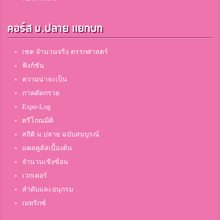
คอร์ส ม.ปลาย แยกบท
เซต จำนวนจริง ตรรกศาสตร์
ฟังก์ชัน
ความน่าจะเป็น
ภาคตัดกรวย
Expo-Log
ตรีโกณมิติ
สถิติ ม.ปลาย ฉบับสมบูรณ์
แคลคูลัสเบื้องต้น
จำนวนเชิงซ้อน
เวกเตอร์
ลำดับและอนุกรม
เมทริกซ์