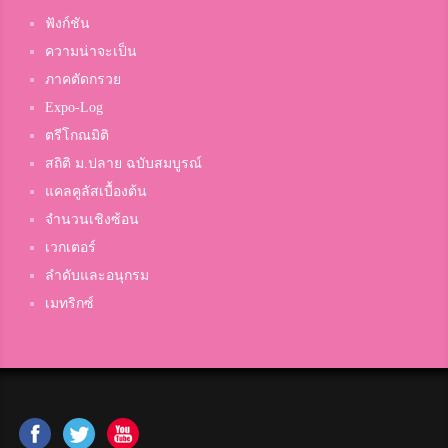
ฟังก์ชัน
ความน่าจะเป็น
ภาคตัดกรวย
Expo-Log
ตรีโกณมิติ
สถิติ ม.ปลาย ฉบับสมบูรณ์
แคลคูลัสเบื้องต้น
จำนวนเชิงซ้อน
เวกเตอร์
ลำดับและอนุกรม
เมทริกซ์