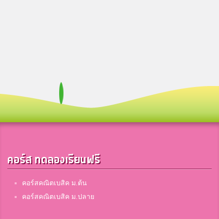
คอร์ส ทดลองเรียนฟรี
คอร์สคณิตเบสิค ม.ต้น
คอร์สคณิตเบสิค ม.ปลาย