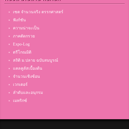
เซต จำนวนจริง ตรรกศาสตร์
ฟังก์ชัน
ความน่าจะเป็น
ภาคตัดกรวย
Expo-Log
ตรีโกณมิติ
สถิติ ม.ปลาย ฉบับสมบูรณ์
แคลคูลัสเบื้องต้น
จำนวนเชิงซ้อน
เวกเตอร์
ลำดับและอนุกรม
เมทริกซ์