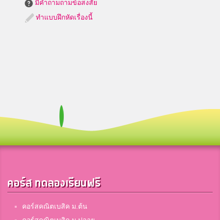
มีคำถามถามข้อสงสัย
ทำแบบฝึกหัดเรื่องนี้
คอร์ส ทดลองเรียนฟรี
คอร์สคณิตเบสิค ม.ต้น