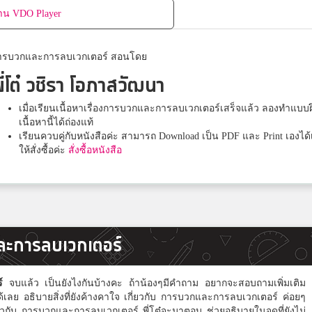
งาน VDO Player
ารบวกและการลบเวกเตอร์ สอนโดย
ี่โต๋ วชิรา โอภาสวัฒนา
เมื่อเรียนเนื้อหาเรื่องการบวกและการลบเวกเตอร์เสร็จแล้ว ลองทำแบบฝึกห
เนื้อหานี้ได้ถ่องแท้
เรียนควบคู่กับหนังสือค่ะ สามารถ Download เป็น PDF และ Print เองได้เล
ให้สั่งซื้อค่ะ
สั่งซื้อหนังสือ
และการลบเวกเตอร์
์
จบแล้ว เป็นยังไงกันบ้างคะ ถ้าน้องๆมีคำถาม อยากจะสอบถามเพิ่มเติม
่ได้เลย อธิบายสิ่งที่ยังค้างคาใจ เกี่ยวกับ การบวกและการลบเวกเตอร์ ค่อยๆ
ยวกับ การบวกและการลบเวกเตอร์ พี่โต๋จะมาตอบ ช่วยอธิบายในจุดที่ยังไม่