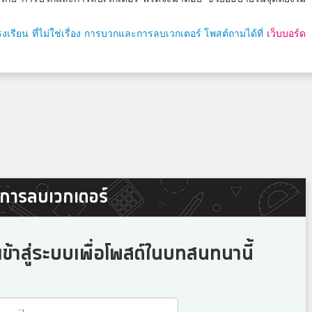
งเรียน ที่ไม่ใช่เรื่อง การบวกและการลบเวกเตอร์ โพสต์ถามได้ที่
เว็บบอร์ด
การลบเวกเตอร์
ข้าสู่ระบบเพื่อโพสต์ในบทสนทนานี้