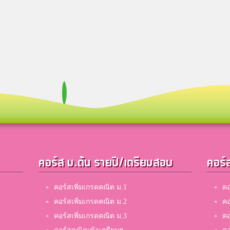
คอร์ส ม.ต้น รายปี/เตรียมสอบ
คอร์
คอร์สเพิ่มเกรดคณิต ม.1
คอ
คอร์สเพิ่มเกรดคณิต ม.2
คอ
คอร์สเพิ่มเกรดคณิต ม.3
คอ