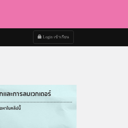
Login เข้าเรียน
กและการลบเวกเตอร์
ื้อหาในคลิปนี้