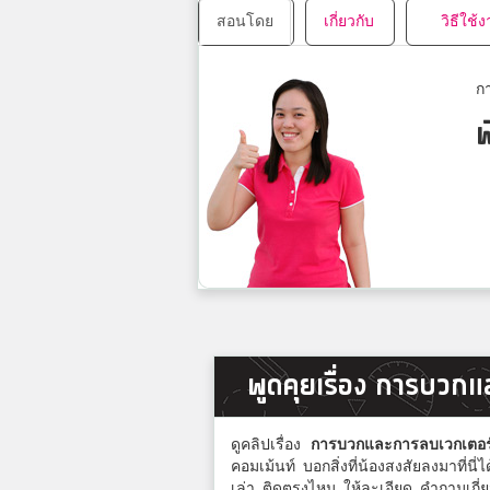
สอนโดย
เกี่ยวกับ
วิธีใช้
ก
พ
พูดคุยเรื่อง การบวก
ดูคลิปเรื่อง
การบวกและการลบเวกเตอร
คอมเม้นท์ บอกสิ่งที่น้องสงสัยลงมาที่นี
เล่า ติดตรงไหน ให้ละเอียด คำถามเกี่