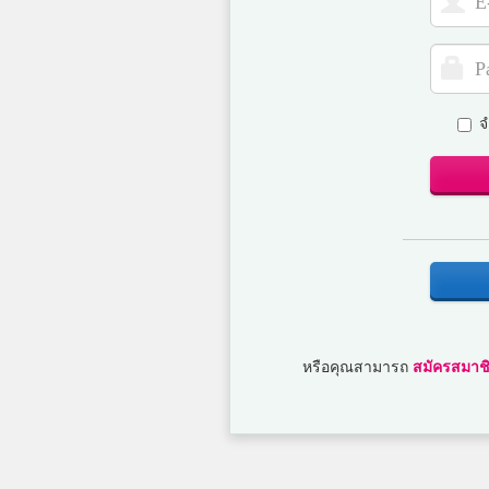
จ
หรือคุณสามารถ
สมัครสมาชิ