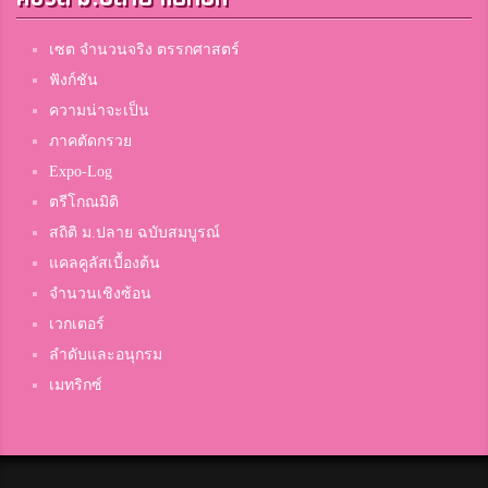
เซต จำนวนจริง ตรรกศาสตร์
ฟังก์ชัน
ความน่าจะเป็น
ภาคตัดกรวย
Expo-Log
ตรีโกณมิติ
สถิติ ม.ปลาย ฉบับสมบูรณ์
แคลคูลัสเบื้องต้น
จำนวนเชิงซ้อน
เวกเตอร์
ลำดับและอนุกรม
เมทริกซ์