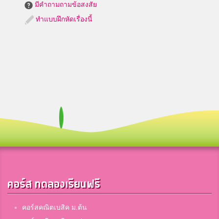
มีคำถามถามข้อสงสัย
ทำแบบฝึกหัดเรื่องนี้
คอร์ส ทดลองเรียนฟรี
คอร์สคณิตเบสิค ม.ต้น