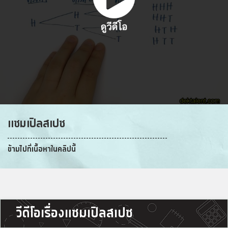
แซมเปิลสเปซ
ข้ามไปที่เนื้อหาในคลิปนี้
วีดีโอเรื่องแซมเปิลสเปซ