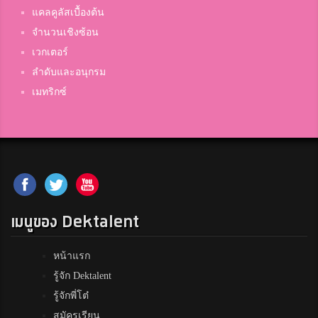
แคลคูลัสเบื้องต้น
จำนวนเชิงซ้อน
เวกเตอร์
ลำดับและอนุกรม
เมทริกซ์
เมนูของ Dektalent
หน้าแรก
รู้จัก Dektalent
รู้จักพี่โต๋
สมัครเรียน