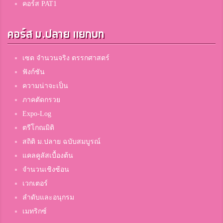
คอร์ส PAT1
คอร์ส ม.ปลาย แยกบท
เซต จำนวนจริง ตรรกศาสตร์
ฟังก์ชัน
ความน่าจะเป็น
ภาคตัดกรวย
Expo-Log
ตรีโกณมิติ
สถิติ ม.ปลาย ฉบับสมบูรณ์
แคลคูลัสเบื้องต้น
จำนวนเชิงซ้อน
เวกเตอร์
ลำดับและอนุกรม
เมทริกซ์