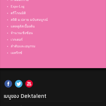
Expo-Log
ตรีโกณมิติ
สถิติ ม.ปลาย ฉบับสมบูรณ์
แคลคูลัสเบื้องต้น
จำนวนเชิงซ้อน
เวกเตอร์
ลำดับและอนุกรม
เมทริกซ์
เมนูของ Dektalent