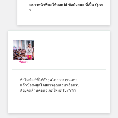
คราวหน้าพี่ขอให้บอก id ข้อด้วยนะ ที่เป็น Q-xx
x
ชื่อเอก
ทำไมข้อ 6พี่โต๋สังยุคโดยการคูณเศษ
แล้วข้อสังยุคโดยการคูณส่วนหรือครับ
สังยุคคล้านคอนจุเกตไหมครับ??????