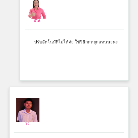
พี่โต๋
ปรับอัตโนมัติไม่ได้ค่ะ ใช้วิธีกดหยุดแทนนะคะ
โจ้