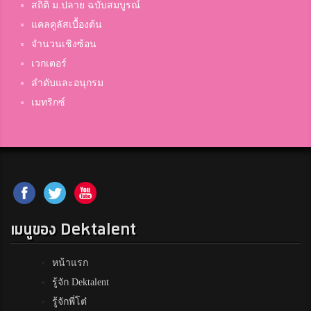
สถิติ ม.ปลาย ฉบับสมบูรณ์
แคลคูลัสเบื้องต้น
จำนวนเชิงซ้อน
เวกเตอร์
ลำดับและอนุกรม
เมทริกซ์
เมนูของ Dektalent
หน้าแรก
รู้จัก Dektalent
รู้จักพี่โต๋