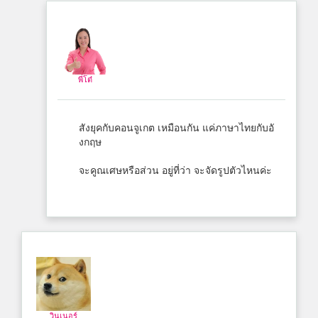
พี่โต๋
สังยุคกับคอนจูเกต เหมือนกัน แค่ภาษาไทยกับอั
งกฤษ
จะคูณเศษหรือส่วน อยู่ที่ว่า จะจัดรูปตัวไหนค่ะ
วินเนอร์