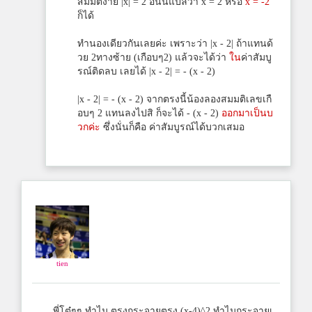
สมมติง่าย |x| = 2 อันนี้แปลว่า x = 2 หรือ
x = -2
ก็ได้
ทำนองเดียวกันเลยค่ะ เพราะว่า |x - 2| ถ้าแทนด้
วย 2ทางซ้าย (เกือบๆ2) แล้วจะได้ว่า
ใน
ค่าสัมบู
รณ์ติดลบ เลยได้ |x - 2| = - (x - 2)
|x - 2| = - (x - 2) จากตรงนี้น้องลองสมมติเลขเกื
อบๆ 2 แทนลงไปสิ ก็จะได้ - (x - 2)
ออกมาเป็นบ
วกค่ะ
ซึ่งนั่นก็คือ ค่าสัมบูรณ์ได้บวกเสมอ
tien
พี่โต๋ๆๆ ทำไม ตรงกระจายตรง (x-4)^2 ทำไมกระจายเ