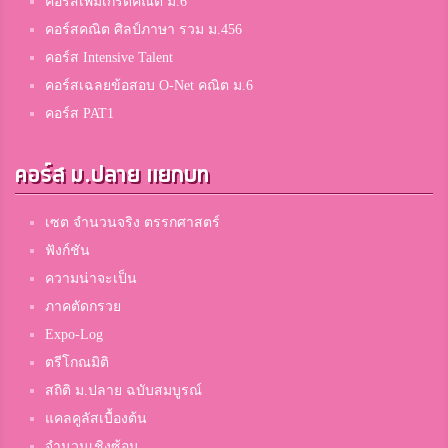
คอร์สเพิ่มเกรดคณิต ม.6
คอร์สคณิต ศิลป์ภาษา รวม ม.456
คอร์ส Intensive Talent
คอร์สเฉลยข้อสอบ O-Net คณิต ม.6
คอร์ส PAT1
คอร์ส ม.ปลาย แยกบท
เซต จำนวนจริง ตรรกศาสตร์
ฟังก์ชัน
ความน่าจะเป็น
ภาคตัดกรวย
Expo-Log
ตรีโกณมิติ
สถิติ ม.ปลาย ฉบับสมบูรณ์
แคลคูลัสเบื้องต้น
จำนวนเชิงซ้อน