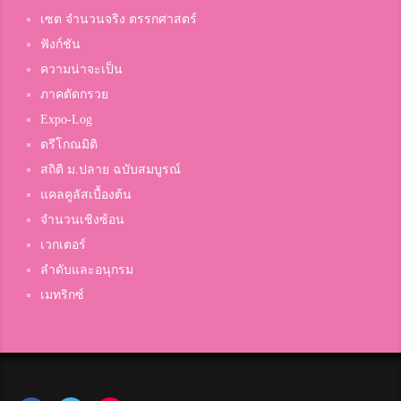
เซต จำนวนจริง ตรรกศาสตร์
ฟังก์ชัน
ความน่าจะเป็น
ภาคตัดกรวย
Expo-Log
ตรีโกณมิติ
สถิติ ม.ปลาย ฉบับสมบูรณ์
แคลคูลัสเบื้องต้น
จำนวนเชิงซ้อน
เวกเตอร์
ลำดับและอนุกรม
เมทริกซ์