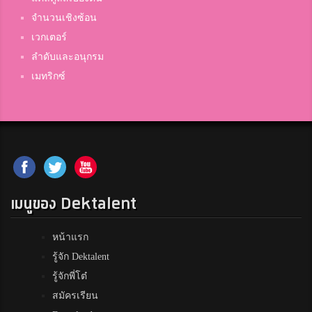
จำนวนเชิงซ้อน
เวกเตอร์
ลำดับและอนุกรม
เมทริกซ์
เมนูของ Dektalent
หน้าแรก
รู้จัก Dektalent
รู้จักพี่โต๋
สมัครเรียน