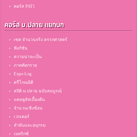
คอร์ส PAT1
คอร์ส ม.ปลาย แยกบท
เซต จำนวนจริง ตรรกศาสตร์
ฟังก์ชัน
ความน่าจะเป็น
ภาคตัดกรวย
Expo-Log
ตรีโกณมิติ
สถิติ ม.ปลาย ฉบับสมบูรณ์
แคลคูลัสเบื้องต้น
จำนวนเชิงซ้อน
เวกเตอร์
ลำดับและอนุกรม
เมทริกซ์