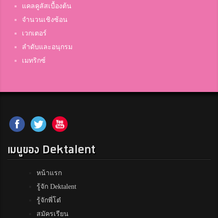
แคลคูลัสเบื้องต้น
จำนวนเชิงซ้อน
พีช
เวกเตอร์
นารีรัตน์
ลำดับและอนุกรม
เมทริกซ์
สินคลเดิมนะคับ
ศึกษานารีวิทยา
mint
satit.ay
เมนูของ Dektalent
Fah
หน้าแรก
เบญจมราชูทิศ
รู้จัก Dektalent
รู้จักพี่โต๋
สมัครเรียน