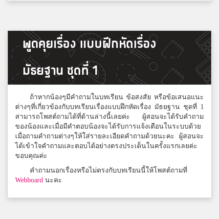
ชิชาช่า
พูดคุยเรื่อง แบบฝึกหัดเรื่อง
ปทุมวิไล
มัธยฐาน ชุดที่ 1
แชมป์
เตรียมอุดมศึกษาพัฒนาการรัชดา
ถ้าหากน้องๆมีคำถามในบทเรียน ข้อสงสัย หรือข้อเสนอแนะ
ต่างๆที่เกี่ยวข้องกับบทเรียนเรื่องแบบฝึกหัดเรื่อง มัธยฐาน ชุดที่ 1
สามารถโพสต์ถามได้ที่ด้านล่างนี้เลยค่ะ ผู้สอนจะได้รับคำถาม
ของน้องและเมื่อมีคำตอบน้องจะได้รับการแจ้งเตือนในระบบด้วย
เอี่ยม
เมื่อถามคำถามต่างๆให้ใส่รายละเอียดคำถามด้วยนะคะ ผู้สอนจะ
อุดรพิชักรักษ์พิทยา
ได้เข้าใจคำถามและตอบได้อย่างตรงประเด็นในครั้งแรกเลยค่ะ
ขอบคุณค่ะ
คำถามนอกเรื่องหรือไม่ตรงกับบทเรียนนี้ให้โพสต์ถามที่
m.mook
Webboard
นะคะ
กำแพงเพชรพิทยาคม