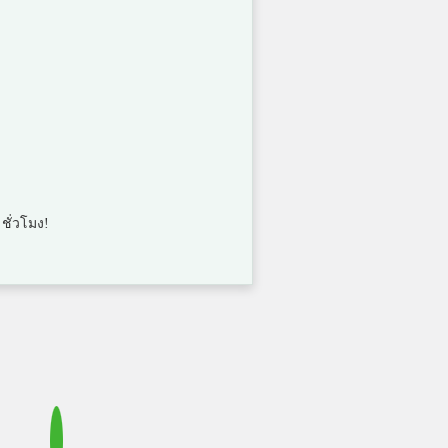
คะแนน
5
คะแนน
5
คะแนน
 ชั่วโมง!
5
คะแนน
5
คะแนน