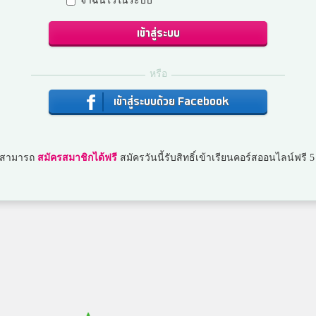
จำฉันไว้ในระบบ
เข้าสู่ระบบ
บุ๊คกี้
วินิตศึกษาในพระราชูปถัมภ์
หรือ
เข้าสู่ระบบด้วย Facebook
แชมป์
เตรียมอุดมศึกษาพัฒนาการรัชดา
ณสามารถ
สมัครสมาชิกได้ฟรี
สมัครวันนี้รับสิทธิ์เข้าเรียนคอร์สออนไลน์ฟรี 5
เอี่ยม
อุดรพิชักรักษ์พิทยา
m.mook
กำแพงเพชรพิทยาคม