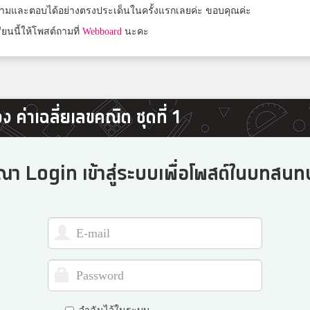
ถามและตอบได้อย่างตรงประเด็นในครั้งแรกเลยค่ะ ขอบคุณค่ะ
เบญจมราชาลัย
ยนนี้ให้โพสต์ถามที่
Webboard
นะคะ
James
โรงเรียนเซกา
 ค่าเฉลี่ยเลขคณิต ชุดที่ 1
Praw
อำนาจเจริญ
ณา Login เข้าสู่ระบบเพื่อโพสต์ในบทสนทน
น้ำฝน
ปิยะมหาราชาลัย
เอื้อ
อุดรพิชัยรักษ์พิทยา