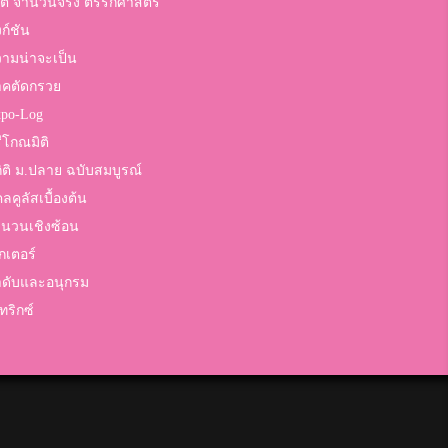
ต จำนวนจริง ตรรกศาสตร์
งก์ชัน
คะแนน
ามน่าจะเป็น
าคตัดกรวย
5
po-Log
คะแนน
ีโกณมิติ
ิติ ม.ปลาย ฉบับสมบูรณ์
5
ลคูลัสเบื้องต้น
นวนเชิงซ้อน
คะแนน
กเตอร์
ดับและอนุกรม
5
ทริกซ์
คะแนน
5
คะแนน