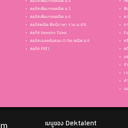
คอร์สเพิ่มเกรดคณิต ม.4
เซ
เทพศิรินทร์ร่มเกล้า
คอร์สเพิ่มเกรดคณิต ม.5
ฟั
คอร์สเพิ่มเกรดคณิต ม.6
คว
PB.Poy
คอร์สคณิต ศิลป์ภาษา รวม ม.456
ภ
จักรคำคณาทร
คอร์ส Intensive Talent
Ex
คอร์สเฉลยข้อสอบ O-Net คณิต ม.6
ตร
คอร์ส PAT1
สถ
ชิโด
แค
ขวาววิทยาคาร
จำ
เว
ลำ
พับ
เม
หอวัง
โชเล่
เมนูของ Dektalent
ศึกษานารี