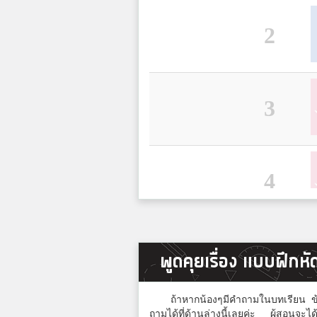
2
3
4
5
พูดคุยเรื่อง แบบฝึกหัดเ
ถ้าหากน้องๆมีคำถามในบทเรียน ข้อส
ถามได้ที่ด้านล่างนี้เลยค่ะ ผู้สอนจะ