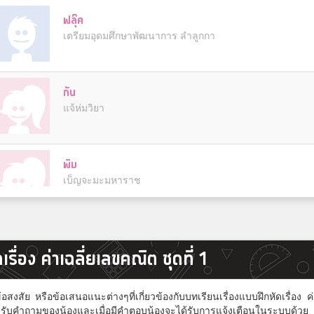
ฟลุ๊ค
เตรียมอุดมศึกษาพัฒนาการ ลำลูกกา
กัน
แจ้ห่มวิยา
พิม
เบ็ญจะมะมหาราช
Moo
รื่อง ค่าเฉลี่ยเลขคณิต ชุดที่ 1
โรงเรียนบรรหารแจ่มใสวิทยา 3
งสัย หรือข้อเสนอแนะต่างๆที่เกี่ยวข้องกับบทเรียนเรื่องแบบฝึกหัดเรื่อง 
เจสซี่
ได้รับคำถามของน้องและเมื่อมีคำตอบน้องจะได้รับการแจ้งเตือนในระบบด้ว