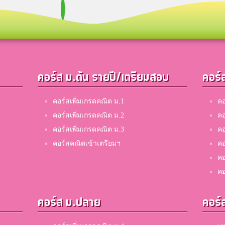
Am
รร ราชินีบน
ทิ้ว
คอร์ส ม.ต้น รายปี/เตรียมสอบ
คอร์
สิงห์บุรี
คอร์สเพิ่มเกรดคณิต ม.1
คอ
Liida
คอร์สเพิ่มเกรดคณิต ม.2
คอ
International School of Dhaka
คอร์สเพิ่มเกรดคณิต ม.3
คอ
คอร์สคณิตเข้าเตรียมฯ
คอ
คอ
วาล์ว
คอ
มารีวิทยากบินทร์บุรี
คอร์ส ม.ปลาย
คอร์
bee