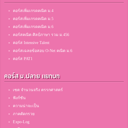
วรดาภรณ์ สัตย์เจริญ
คอร์สเพิ่มเกรดคณิต ม.4
5
ฤทธิยะวรรณาลัย
คอร์สเพิ่มเกรดคณิต ม.5
คอร์สเพิ่มเกรดคณิต ม.6
คอร์สคณิต ศิลป์ภาษา รวม ม.456
Thanaichanok Melody
5
คอร์ส Intensive Talent
สุรธรรมพิทักษ์
คอร์สเฉลยข้อสอบ O-Net คณิต ม.6
คอร์ส PAT1
นิว
5
คอร์ส ม.ปลาย แยกบท
พิชัยรัตนาคาร
เซต จำนวนจริง ตรรกศาสตร์
Peerawat Mahitdhiharn
ฟังก์ชัน
5
เตรียมอุดมศึกษาพัฒนาการ
ความน่าจะเป็น
ภาคตัดกรวย
Expo-Log
ภาณุวัฒน์ ชิตตรงธรรม