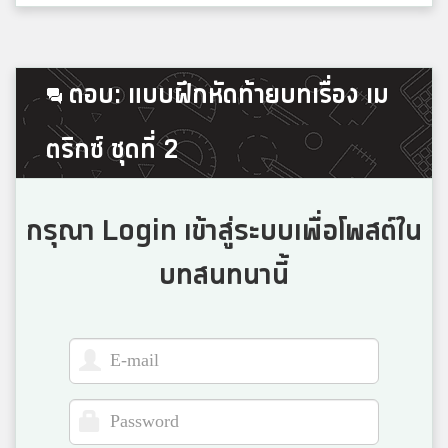
nok
ตอบ: แบบฝึกหัดท้ายบทเรื่อง เม
5
สระบุรีวิทยาคม
ตริกซ์ ชุดที่ 2
Angel
5
พระหฤทัยคอนแวนต์
กรุณา Login เข้าสู่ระบบเพื่อโพสต์ใน
บทสนทนานี้
'นา หลิว'
5
ร่มโพธิ์วิทยา
Saowapark Tankitibutr
5
เซนต์โยเซฟคอนเวนต์