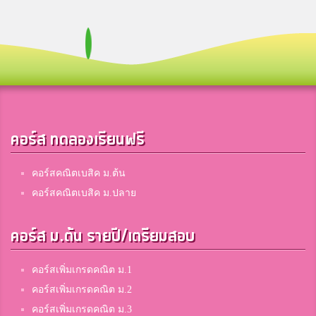
Fah
5
เบญจมราชูทิศ
วา
5
โรงเรียนท่าบ่อ
คอร์ส ทดลองเรียนฟรี
อิงอิง
5
สาธิต มข. ฝ่ายมัธยมศึกษา (ศึกษาศาสตร์)
คอร์สคณิตเบสิค ม.ต้น
คอร์สคณิตเบสิค ม.ปลาย
mild
5
คอร์ส ม.ต้น รายปี/เตรียมสอบ
คำชะอีวิทยาคาร
คอร์สเพิ่มเกรดคณิต ม.1
น่ารัก
คอร์สเพิ่มเกรดคณิต ม.2
5
สตรีนครสวรรค์
คอร์สเพิ่มเกรดคณิต ม.3