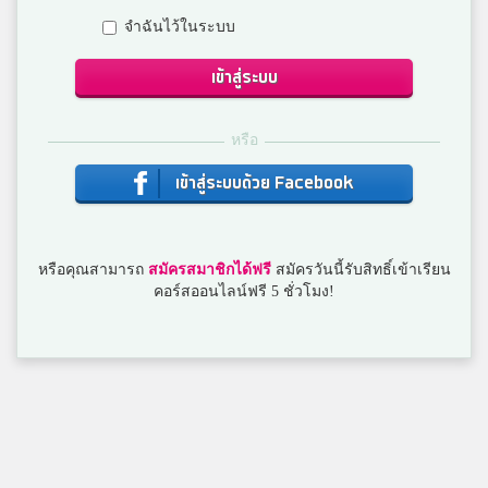
จำฉันไว้ในระบบ
สินคลเดิมนะคับ
5
ศึกษานารีวิทยา
เข้าสู่ระบบ
หรือ
วิ
5
ชัยเกษมวิทยา
เข้าสู่ระบบด้วย Facebook
Junior
หรือคุณสามารถ
สมัครสมาชิกได้ฟรี
สมัครวันนี้รับสิทธิ์เข้าเรียน
5
mahidol
คอร์สออนไลน์ฟรี 5 ชั่วโมง!
mint
5
satit.ay