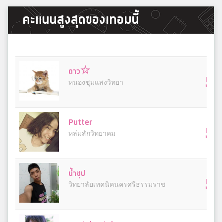
คะแนนสูงสุดของเทอมนี้
ดาว☆
5
หนองชุมแสงวิทยา
Putter
5
หล่มสักวิทยาคม
น้ำซุป
5
วิทยาลัยเทคนิคนครศรีธรรมราช