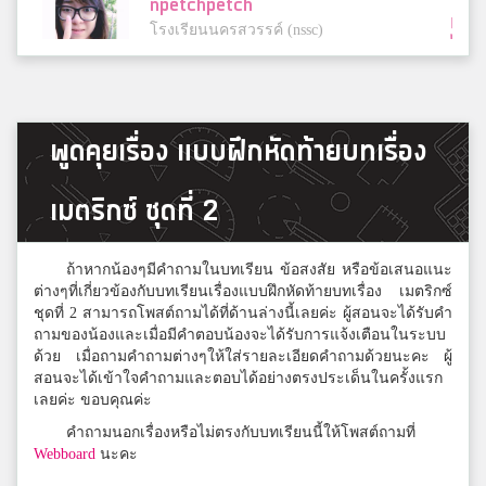
npetchpetch
5
โรงเรียนนครสวรรค์ (nssc)
วินเนอร์
5
พูดคุยเรื่อง แบบฝึกหัดท้ายบทเรื่อง
สารวิทยา
เมตริกซ์ ชุดที่ 2
Ninan
5
SWS
ถ้าหากน้องๆมีคำถามในบทเรียน ข้อสงสัย หรือข้อเสนอแนะ
ต่างๆที่เกี่ยวข้องกับบทเรียนเรื่องแบบฝึกหัดท้ายบทเรื่อง เมตริกซ์
ชุดที่ 2 สามารถโพสต์ถามได้ที่ด้านล่างนี้เลยค่ะ ผู้สอนจะได้รับคำ
ถามของน้องและเมื่อมีคำตอบน้องจะได้รับการแจ้งเตือนในระบบ
ออม
5
ด้วย เมื่อถามคำถามต่างๆให้ใส่รายละเอียดคำถามด้วยนะคะ ผู้
ปากพนัง
สอนจะได้เข้าใจคำถามและตอบได้อย่างตรงประเด็นในครั้งแรก
เลยค่ะ ขอบคุณค่ะ
คำถามนอกเรื่องหรือไม่ตรงกับบทเรียนนี้ให้โพสต์ถามที่
Punch'IeS
Webboard
นะคะ
5
สตรีสมุทรปราการ