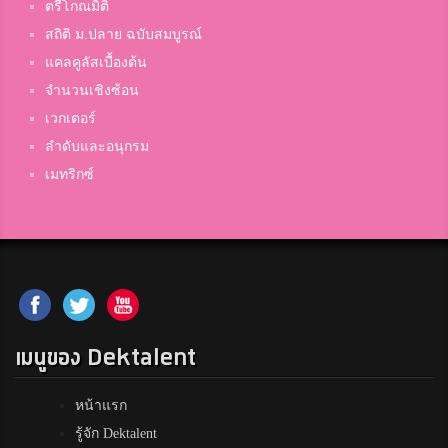
5
ตรีโกณมิติ
นครสวรรค์
สถิติ ม.ปลาย ฉบับสมบูรณ์
แคลคูลัสเบื้องต้น
จำนวนเชิงซ้อน
kaw dekfightdent
5
เวกเตอร์
จุฬาภรณราชวิทยาลัย เลย
ลำดับและอนุกรม
เมทริกซ์
Pong Avirut
5
สุรนารีวิทยา
Fasai Baikhau
5
วิทยาศาสตร์จุฬาภรณ์มุกดาหาร
เมนูของ Dektalent
TOR
หน้าแรก
5
เบญจมราชูทิศ จันทบุรี
รู้จัก Dektalent