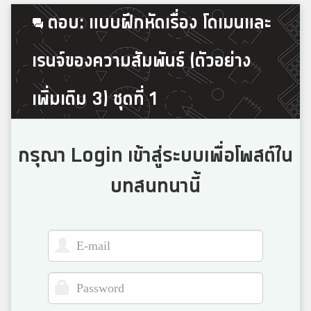
ตอบ: แบบฝึกหัดเรื่อง โดเมนและ
ธันวา
8
เรนจ์ของความสัมพันธ์ (ตัวอย่าง
เมืองสรวงวิทยา
เพิ่มเติม 3) ชุดที่ 1
Ninan
8
SWS
กรุณา Login เข้าสู่ระบบเพื่อโพสต์ใน
บทสนทนานี้
อิบ
8
ดารุลมาอาเรฟ
เพลง
8
สตรีวิทยา2