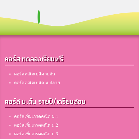
8
สาธิตมอดินแดง
สุวนันท์ อุ่ยพานิช
8
ฤทธิยะวรรณาลัย
คอร์ส ทดลองเรียนฟรี
ออม
8
ปากพนัง
คอร์สคณิตเบสิค ม.ต้น
คอร์สคณิตเบสิค ม.ปลาย
Punch'IeS
8
คอร์ส ม.ต้น รายปี/เตรียมสอบ
สตรีสมุทรปราการ
คอร์สเพิ่มเกรดคณิต ม.1
Watson Nethan
คอร์สเพิ่มเกรดคณิต ม.2
8
โรงเรียนร้อยเอ็ดวิทยาลัย
คอร์สเพิ่มเกรดคณิต ม.3