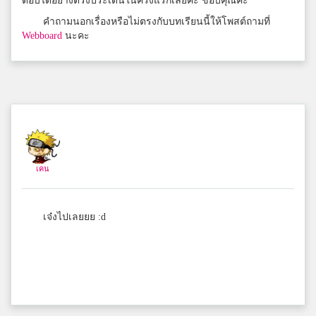
ตอบได้อย่างตรงประเด็นในครั้งแรกเลยค่ะ ขอบคุณค่ะ
8
สามัคคีวิทยาคม
คำถามนอกเรื่องหรือไม่ตรงกับบทเรียนนี้ให้โพสต์ถามที่
Webboard
นะคะ
ElliZa
8
วชิรวิทย์
น้ำซุป
8
วิทยาลัยเทคนิคนครศรีธรรมราช
เคน
วาล์ว
เจ๋งไปเลยยย :d
8
มารีวิทยากบินทร์บุรี
ไป๋ไป๋
8
จุฬาภรณราชวิทยาลัย