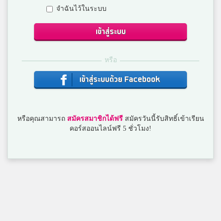
จำฉันไว้ในระบบ
chayon
8
เซนต์โยเซฟบางนา
เข้าสู่ระบบ
หรือ
ปัน
8
สาธิตวัดพระศรี
เข้าสู่ระบบด้วย Facebook
Mook
หรือคุณสามารถ
สมัครสมาชิกได้ฟรี
สมัครวันนี้รับสิทธิ์เข้าเรียน
8
โรงเรียนเตรียมอุดมศึกษาภาคใต้
คอร์สออนไลน์ฟรี 5 ชั่วโมง!
ไปรท์
8
เบญจมราชรังสฤษฎิ์
Mew