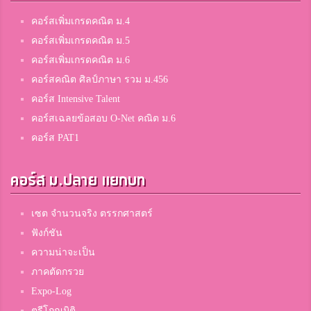
Thanakorn Chaipradith
8
คอร์สเพิ่มเกรดคณิต ม.4
จุฬาภรณราชวิทยาลัย มุกดาหาร
คอร์สเพิ่มเกรดคณิต ม.5
คอร์สเพิ่มเกรดคณิต ม.6
คอร์สคณิต ศิลป์ภาษา รวม ม.456
ลิตเติ้ล
8
คอร์ส Intensive Talent
บึงสามพันวิทยาคม
คอร์สเฉลยข้อสอบ O-Net คณิต ม.6
คอร์ส PAT1
ผมตั้ง
8
มารีย์วิทยา
คอร์ส ม.ปลาย แยกบท
เซต จำนวนจริง ตรรกศาสตร์
พิมพ์
ฟังก์ชัน
8
พรหมานุสรณ์จังหวัดเพชรบุรี
ความน่าจะเป็น
ภาคตัดกรวย
Expo-Log
Apiinun
ตรีโกณมิติ