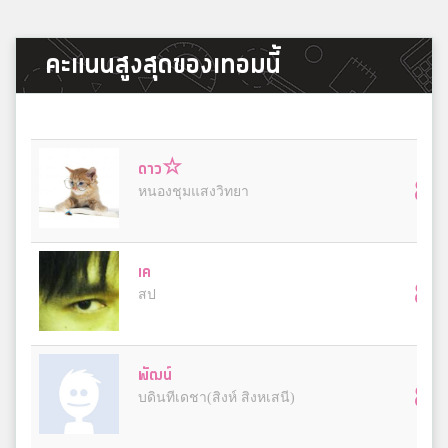
คะแนนสูงสุดของเทอมนี้
ดาว☆
8
หนองชุมแสงวิทยา
เค
8
สป
พัฒน์
8
บดินทีเดชา(สิงห์ สิงหเสนี)