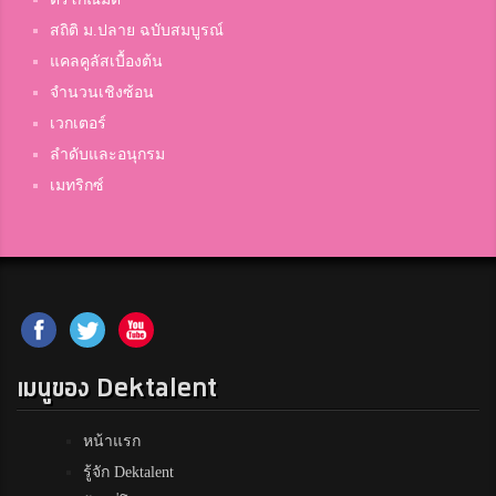
8
ชัยภูมิภักดีชุมพล
สถิติ ม.ปลาย ฉบับสมบูรณ์
แคลคูลัสเบื้องต้น
เเชมป์
จำนวนเชิงซ้อน
8
โรงเรียนพระปฐมวิทยาลัย
เวกเตอร์
ลำดับและอนุกรม
เมทริกซ์
Yotinker En
8
โซ่พิสัยพิทยาคม
Angel
8
พระหฤทัยคอนแวนต์
เมนูของ Dektalent
Piloy
หน้าแรก
8
สาธิตมหาวิทยาลัยศิลปากร
รู้จัก Dektalent