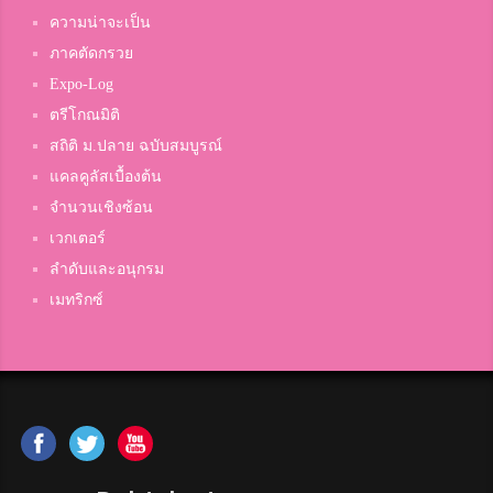
ความน่าจะเป็น
ภาคตัดกรวย
Expo-Log
ตรีโกณมิติ
สถิติ ม.ปลาย ฉบับสมบูรณ์
แคลคูลัสเบื้องต้น
จำนวนเชิงซ้อน
เวกเตอร์
ลำดับและอนุกรม
เมทริกซ์