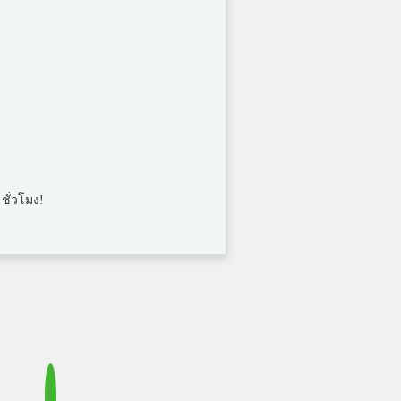
คะแนน
3
คะแนน
3
คะแนน
 ชั่วโมง!