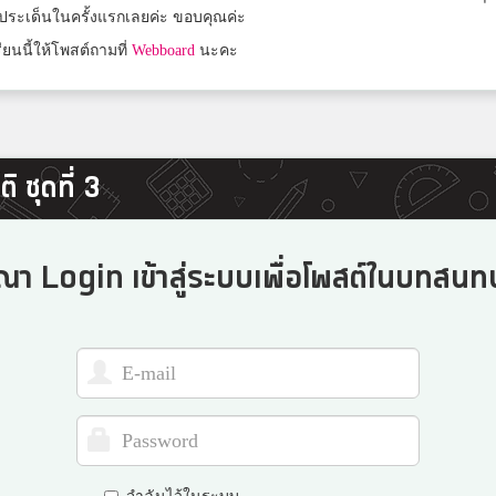
ระเด็นในครั้งแรกเลยค่ะ ขอบคุณค่ะ
บุรีรัมย์พิทยาคม
ยนนี้ให้โพสต์ถามที่
Webboard
นะคะ
ใบตอง
ปากช่อง
 ชุดที่ 3
Nantida Laopradist
สาธิต​จุฬาลงกรณ์​มหาวิทยาลัย​ ฝ่ายมัธยม​
ณา Login เข้าสู่ระบบเพื่อโพสต์ในบทสนทน
ปานชนก ภัทรสิทธิรักษ์
สวนศรีวิทยา
พุด ดิ้ง
เวียงป่าเป้าวิทยาคม