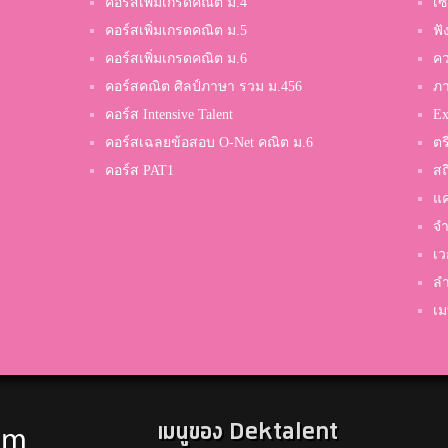
คอร์สเพิ่มเกรดคณิต ม.4
เซ
คอร์สเพิ่มเกรดคณิต ม.5
ฟั
คอร์สเพิ่มเกรดคณิต ม.6
คว
คอร์สคณิต ศิลป์ภาษา รวม ม.456
ภ
คอร์ส Intensive Talent
Ex
คอร์สเฉลยข้อสอบ O-Net คณิต ม.6
ตร
คอร์ส PAT1
สถ
แค
จำ
เว
ลำ
เม
เมนูของ Dektalent