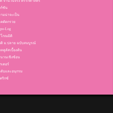
ต จำนวนจริง ตรรกศาสตร์
งก์ชัน
ามน่าจะเป็น
าคตัดกรวย
po-Log
ีโกณมิติ
ิติ ม.ปลาย ฉบับสมบูรณ์
ลคูลัสเบื้องต้น
นวนเชิงซ้อน
กเตอร์
ดับและอนุกรม
ทริกซ์