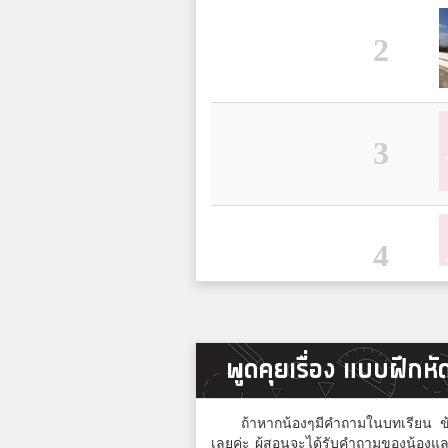
2
3
4
5
พูดคุยเรื่อง แบบฝึกหัด
ถ้าหากน้องๆมีคำถามในบทเรียน ข้อส
เลยค่ะ ผู้สอนจะได้รับคำถามของน้องแล