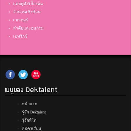
แคลคูลัสเบื้องต้น
จำนวนเชิงซ้อน
เวกเตอร์
ลำดับและอนุกรม
เมทริกซ์
เมนูของ Dektalent
หน้าแรก
รู้จัก Dektalent
รู้จักพี่โต๋
สมัครเรียน