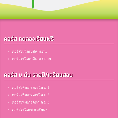
Ramprawet Siritorn
2
ระยองวิทยาคม
คอร์ส ทดลองเรียนฟรี
ครีม
1
อัมพรไพศาล
คอร์สคณิตเบสิค ม.ต้น
คอร์สคณิตเบสิค ม.ปลาย
Niratchaporn Laonayor
1
คอร์ส ม.ต้น รายปี/เตรียมสอบ
บัวขาว
คอร์สเพิ่มเกรดคณิต ม.1
Salinthip Inngoen
คอร์สเพิ่มเกรดคณิต ม.2
1
พิชัยรัตนาคาร
คอร์สเพิ่มเกรดคณิต ม.3
คอร์สคณิตเข้าเตรียมฯ