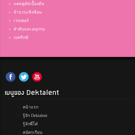
แคลคูลัสเบื้องต้น
จำนวนเชิงซ้อน
เวกเตอร์
ลำดับและอนุกรม
เมทริกซ์
เมนูของ Dektalent
หน้าแรก
รู้จัก Dektalent
รู้จักพี่โต๋
สมัครเรียน