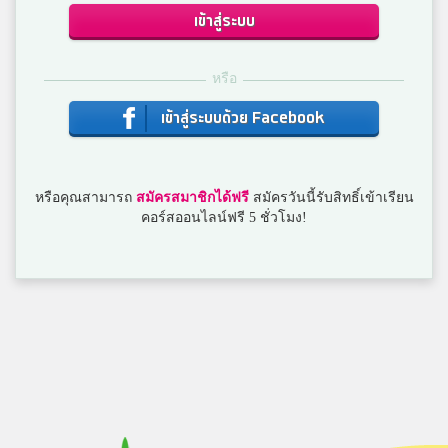
3
สตรีวิทยา2
เข้าสู่ระบบ
หรือ
เจนนี่
3
ภูเก็ตวิทยาลัย
เข้าสู่ระบบด้วย Facebook
สิปปกร กุลตัน
หรือคุณสามารถ
สมัครสมาชิกได้ฟรี
สมัครวันนี้รับสิทธิ์เข้าเรียน
3
มหาวชิราวุธ
คอร์สออนไลน์ฟรี 5 ชั่วโมง!
LukTarn
3
ราชวินิตบางเขน
แนน
3
มหาวิทยาลัยขอนแก่น