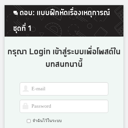
N'Nutkung
ตอบ: แบบฝึกหัดเรื่องเหตุการณ์
4
พิริยาลัย จ.แพร่
ชุดที่ 1
:Bam:
4
Rajini
กรุณา Login เข้าสู่ระบบเพื่อโพสต์ใน
บทสนทนานี้
Deer
4
สตรีราชินูทิศ
Merrr
3
ท่าตูมประชาเสริมวิทย์
จำฉันไว้ในระบบ
Nalinee Chuenta