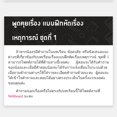
Silapakan Sanikosai
4
พูดคุยเรื่อง แบบฝึกหัดเรื่อง
RSU
เหตุการณ์ ชุดที่ 1
มีมี่
4
นวมินทราชินูทิศ หอวังนนทบุรี
ถ้าหากน้องๆมีคำถามในบทเรียน ข้อสงสัย หรือข้อเสนอแนะ
ต่างๆที่เกี่ยวข้องกับบทเรียนเรื่องแบบฝึกหัดเรื่องเหตุการณ์ ชุดที่ 1
สามารถโพสต์ถามได้ที่ด้านล่างนี้เลยค่ะ ผู้สอนจะได้รับคำถาม
ของน้องและเมื่อมีคำตอบน้องจะได้รับการแจ้งเตือนในระบบด้วย
Art
4
เมื่อถามคำถามต่างๆให้ใส่รายละเอียดคำถามด้วยนะคะ ผู้สอนจะ
หาดใหญ่วิทยาลัยสมบูรณ์กุลกันยา
ได้เข้าใจคำถามและตอบได้อย่างตรงประเด็นในครั้งแรกเลยค่ะ
ขอบคุณค่ะ
คำถามนอกเรื่องหรือไม่ตรงกับบทเรียนนี้ให้โพสต์ถามที่
aum
Webboard
นะคะ
4
อัสสัมชัญศรีราชา