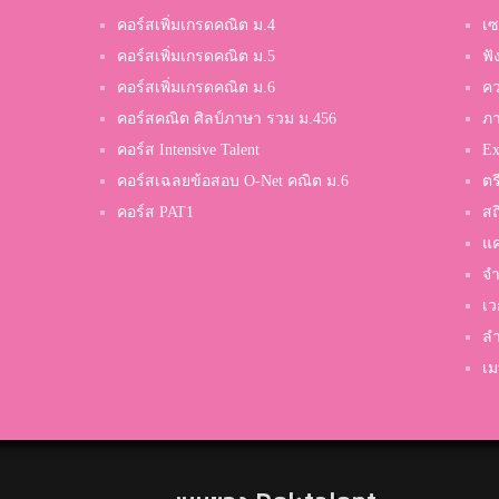
คอร์สเพิ่มเกรดคณิต ม.4
เซ
คอร์สเพิ่มเกรดคณิต ม.5
ฟั
คอร์สเพิ่มเกรดคณิต ม.6
คว
คอร์สคณิต ศิลป์ภาษา รวม ม.456
ภ
คอร์ส Intensive Talent
Ex
คอร์สเฉลยข้อสอบ O-Net คณิต ม.6
ตร
คอร์ส PAT1
สถ
แค
จำ
เว
ลำ
เม