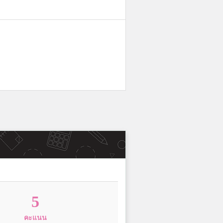
5
คะแนน