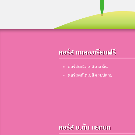
คอร์ส ทดลองเรียนฟรี
คอร์สคณิตเบสิค ม.ต้น
คอร์สคณิตเบสิค ม.ปลาย
คอร์ส ม.ต้น แยกบท