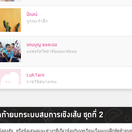
ปัณณ์
บูรณะรำลึก
แทนบุญ ยลละออ
มงฟอร์ตวิทยาลัยแผนกมัธยม
LukTarn
ราชวินิตบางเขน
Art
ัดท้ายบทระบบสมการเชิงเส้น ชุดที่ 2
หาดใหญ่วิทยาลัยสมบูรณ์กุลกันยา
อสงสัย หรือข้อเสนอแนะต่างๆที่เกี่ยวข้องกับบทเรียนเรื่องแบบฝึกหัดท้า