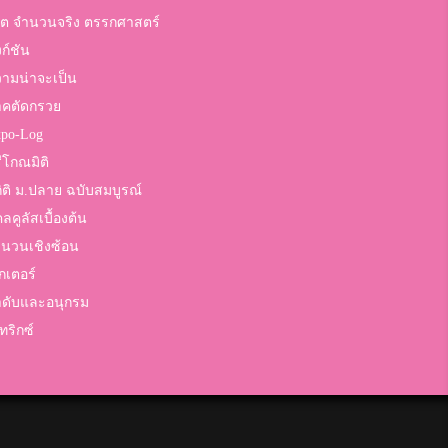
ต จำนวนจริง ตรรกศาสตร์
งก์ชัน
ามน่าจะเป็น
าคตัดกรวย
po-Log
ีโกณมิติ
ิติ ม.ปลาย ฉบับสมบูรณ์
ลคูลัสเบื้องต้น
นวนเชิงซ้อน
กเตอร์
ดับและอนุกรม
ทริกซ์