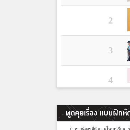
2
3
4
5
พูดคุยเรื่อง แบบฝึกห
ถ้าหากน้องๆมีคำถามในบทเรียน ข้