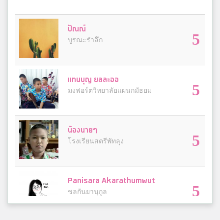
ปัณณ์
5
บูรณะรำลึก
แทนบุญ ยลละออ
5
มงฟอร์ตวิทยาลัยแผนกมัธยม
น้องนายๆ
5
โรงเรียนสตรีพัทลุง
Panisara Akarathumwut
5
ชลกันยานุกูล