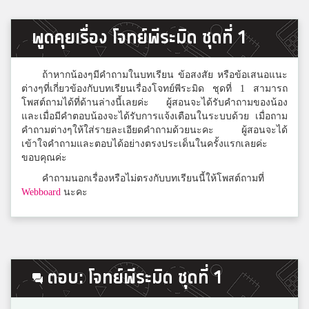
เกรซ
5
พูดคุยเรื่อง โจทย์พีระมิด ชุดที่ 1
ปทุมเทพวิทยาคาร
ถ้าหากน้องๆมีคำถามในบทเรียน ข้อสงสัย หรือข้อเสนอแนะ
กอตจิ
ต่างๆที่เกี่ยวข้องกับบทเรียนเรื่องโจทย์พีระมิด ชุดที่ 1 สามารถ
4
โพสต์ถามได้ที่ด้านล่างนี้เลยค่ะ ผู้สอนจะได้รับคำถามของน้อง
มุกดาหร
และเมื่อมีคำตอบน้องจะได้รับการแจ้งเตือนในระบบด้วย เมื่อถาม
คำถามต่างๆให้ใส่รายละเอียดคำถามด้วยนะคะ ผู้สอนจะได้
เข้าใจคำถามและตอบได้อย่างตรงประเด็นในครั้งแรกเลยค่ะ
Chanya Sangjanda
ขอบคุณค่ะ
4
ร้อยเอ็ดวิทยาลัย
คำถามนอกเรื่องหรือไม่ตรงกับบทเรียนนี้ให้โพสต์ถามที่
Webboard
นะคะ
กัปตัน
4
คณะราษฎรบำรุง
ตอบ: โจทย์พีระมิด ชุดที่ 1
LukTarn