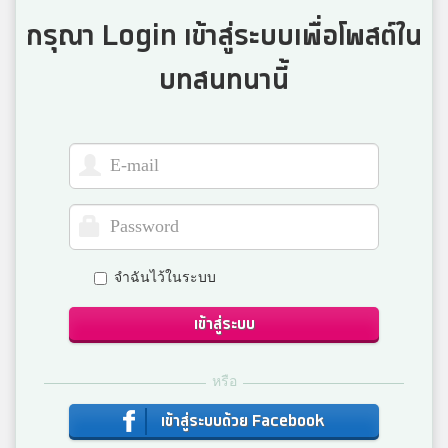
4
ราชวินิตบางเขน
กรุณา Login เข้าสู่ระบบเพื่อโพสต์ใน
บทสนทนานี้
Wuttipat Nurak
4
เมืองนครศรีธรรมราช
Kunthida Khaipraphai
3
ราชโบริกานุเคราะห์
จำฉันไว้ในระบบ
ออมสิน
3
โพธิ์คีรีราชศึกษา
เข้าสู่ระบบ
หรือ
สิปปกร กุลตัน
3
เข้าสู่ระบบด้วย Facebook
มหาวชิราวุธ