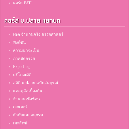
คอร์ส PAT1
คอร์ส ม.ปลาย แยกบท
เซต จำนวนจริง ตรรกศาสตร์
ฟังก์ชัน
ความน่าจะเป็น
ภาคตัดกรวย
Expo-Log
ตรีโกณมิติ
สถิติ ม.ปลาย ฉบับสมบูรณ์
แคลคูลัสเบื้องต้น
จำนวนเชิงซ้อน
เวกเตอร์
ลำดับและอนุกรม
เมทริกซ์