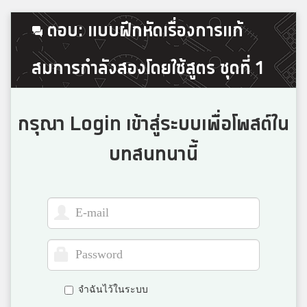
LukTarn
ตอบ: แบบฝึกหัดเรื่องการแก้
ราชวินิตบางเขน
สมการกำลังสองโดยใช้สูตร ชุดที่ 1
Thanakrit Lopsoonthorn
สวนกุหลาบรังสิต
กรุณา Login เข้าสู่ระบบเพื่อโพสต์ใน
บทสนทนานี้
ปาล์ม
นครสวรรค์
Nichan Wannakarn
สาธิตมหาวิทยาลัยราชภัฏบ้านสมเด็จเจ้าพระยา
จำฉันไว้ในระบบ
ชิชิ