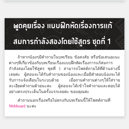
ชายผู้มีความฝัน
พูดคุยเรื่อง แบบฝึกหัดเรื่องการแก้
ขอนเเก่นวิทยายน
สมการกำลังสองโดยใช้สูตร ชุดที่ 1
Pingping Putthipond
อุดรพิทยานุกูล
ถ้าหากน้องๆมีคำถามในบทเรียน ข้อสงสัย หรือข้อเสนอแนะ
ต่างๆที่เกี่ยวข้องกับบทเรียนเรื่องแบบฝึกหัดเรื่องการแก้สมการ
กำลังสองโดยใช้สูตร ชุดที่ 1 สามารถโพสต์ถามได้ที่ด้านล่างนี้
เลยค่ะ ผู้สอนจะได้รับคำถามของน้องและเมื่อมีคำตอบน้องจะได้
ภัทรพล ณัฐธยาน์
รับการแจ้งเตือนในระบบด้วย เมื่อถามคำถามต่างๆให้ใส่ราย
หนองน้ำใส
ละเอียดคำถามด้วยนะคะ ผู้สอนจะได้เข้าใจคำถามและตอบได้
อย่างตรงประเด็นในครั้งแรกเลยค่ะ ขอบคุณค่ะ
คำถามนอกเรื่องหรือไม่ตรงกับบทเรียนนี้ให้โพสต์ถามที่
พุด ดิ้ง
Webboard
นะคะ
เวียงป่าเป้าวิทยาคม