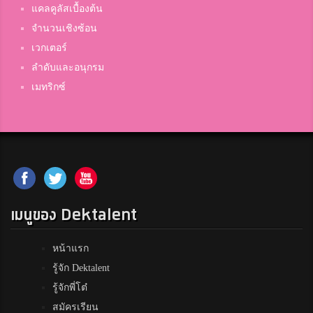
แคลคูลัสเบื้องต้น
จำนวนเชิงซ้อน
เวกเตอร์
ลำดับและอนุกรม
เมทริกซ์
เมนูของ Dektalent
หน้าแรก
รู้จัก Dektalent
รู้จักพี่โต๋
สมัครเรียน