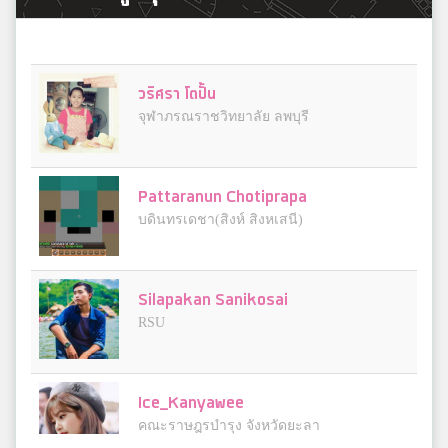
วริศรา โตปั้น
จุฬาภรณราชวิทยาลัย ลพบุรี
Pattaranun Chotiprapa
บดินทรเดชา(สิงห์ สิงหเสนี)
Silapakan Sanikosai
RSU
Ice_Kanyawee
คณะราษฎรบำรุง จังหวัดยะลา