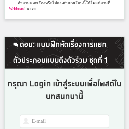
คำถามนอกเรื่องหรือไม่ตรงกับบทเรียนนี้ให้โพสต์ถามที่
Webboard
นะคะ
Silapakan Sanikosai
RSU
ตอบ: แบบฝึกหัดเรื่องการแยก
Panisara Akarathumwut
ตัวประกอบแบบดึงตัวร่วม ชุดที่ 1
ชลกันยานุกูล
กรุณา Login เข้าสู่ระบบเพื่อโพสต์ใน
Thanatcha Thapunya
โรงเรียนเวียงเจดีย์วิทยา
บทสนทนานี้
Ice_Kanyawee
คณะราษฎรบำรุง จังหวัดยะลา