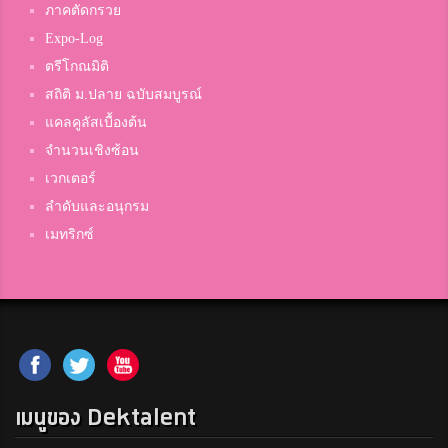
เฟย์
ภาคตัดกรวย
เบ็ญจะมะมหาราช
Expo-Log
ตรีโกณมิติ
สถิติ ม.ปลาย ฉบับสมบูรณ์
Danial Mayuming
แคลคูลัสเบื้องต้น
สุไหงโกลก
จำนวนเชิงซ้อน
เวกเตอร์
อรุษ ตั้งจิตรเจริญ
ลำดับและอนุกรม
โพธิสารพิทยากร
เมทริกซ์
ปาล์ม
นครสวรรค์
เมนูของ Dektalent
Gige
สิรินธรราชวิทยาลัย