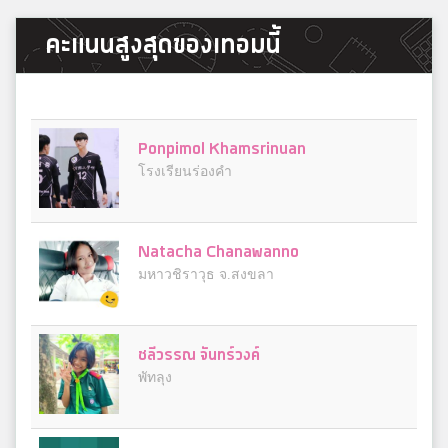
คะแนนสูงสุดของเทอมนี้
Ponpimol Khamsrinuan
โรงเรียนร่องคำ
Natacha Chanawanno
มหาวชิราวุธ จ.สงขลา
ชลีวรรณ จันทร์วงค์
พัทลุง