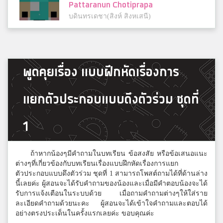
Pattaranun Chotiprapa
บดินทรเดชา(สิงห์ สิงหเสนี)
กอตจิ
พูดคุยเรื่อง แบบฝึกหัดเรื่องการ
มุกดาหร
แยกตัวประกอบแบบดึงตัวร่วม ชุดที่
Ivy
เซนต์โยเซฟ บางนา
1
ถ้าหากน้องๆมีคำถามในบทเรียน ข้อสงสัย หรือข้อเสนอแนะ
Tos Boonpheng
ต่างๆที่เกี่ยวข้องกับบทเรียนเรื่องแบบฝึกหัดเรื่องการแยก
สวนกุหลาบวิทยาลัย
ตัวประกอบแบบดึงตัวร่วม ชุดที่ 1 สามารถโพสต์ถามได้ที่ด้านล่าง
นี้เลยค่ะ ผู้สอนจะได้รับคำถามของน้องและเมื่อมีคำตอบน้องจะได้
รับการแจ้งเตือนในระบบด้วย เมื่อถามคำถามต่างๆให้ใส่ราย
ละเอียดคำถามด้วยนะคะ ผู้สอนจะได้เข้าใจคำถามและตอบได้
ต้นน้ำ
อย่างตรงประเด็นในครั้งแรกเลยค่ะ ขอบคุณค่ะ
ปราจิณราษฎรอำรุง