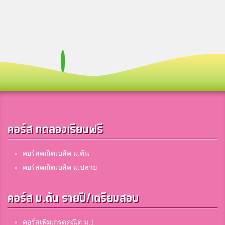
TheBest
เตรียมอุดมศึกษาพัฒนาการ
ซัน
สามเสนวิทยาลัย
ชายผู้มีความฝัน
ขอนเเก่นวิทยายน
คอร์ส ทดลองเรียนฟรี
คอร์สคณิตเบสิค ม.ต้น
Ratta Raa
คอร์สคณิตเบสิค ม.ปลาย
เตรียมอุดมศึกษาพัฒนาการ
คอร์ส ม.ต้น รายปี/เตรียมสอบ
Nantida Laopradist
สาธิต​จุฬาลงกรณ์​มหาวิทยาลัย​ ฝ่ายมัธยม​
คอร์สเพิ่มเกรดคณิต ม.1