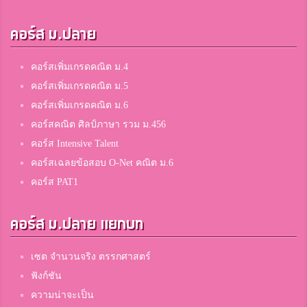
พุด ดิ้ง
คอร์ส ม.ปลาย
เวียงป่าเป้าวิทยาคม
คอร์สเพิ่มเกรดคณิต ม.4
คอร์สเพิ่มเกรดคณิต ม.5
วรวรรณ พงษ์สำราญ
คอร์สเพิ่มเกรดคณิต ม.6
เบญจมเทพอุทิศ
คอร์สคณิต ศิลป์ภาษา รวม ม.456
คอร์ส Intensive Talent
กัน
คอร์สเฉลยข้อสอบ O-Net คณิต ม.6
สาธิตจุฬาฯ
คอร์ส PAT1
คอร์ส ม.ปลาย แยกบท
มามุ
สตรีวิทยา
เซต จำนวนจริง ตรรกศาสตร์
ฟังก์ชัน
ความน่าจะเป็น