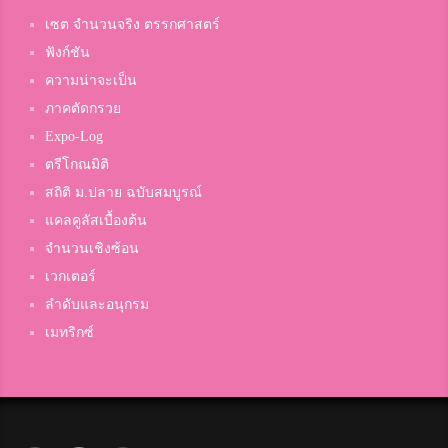
เซต จำนวนจริง ตรรกศาสตร์
ฟังก์ชัน
ความน่าจะเป็น
ภาคตัดกรวย
Expo-Log
ตรีโกณมิติ
สถิติ ม.ปลาย ฉบับสมบูรณ์
แคลคูลัสเบื้องต้น
จำนวนเชิงซ้อน
เวกเตอร์
ลำดับและอนุกรม
เมทริกซ์