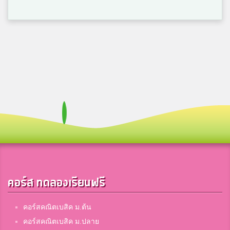
คอร์ส ทดลองเรียนฟรี
คอร์สคณิตเบสิค ม.ต้น
คอร์สคณิตเบสิค ม.ปลาย