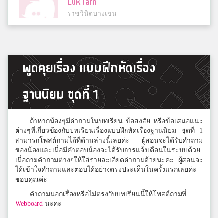
LukTarn
ราชวินิตบางเขน
kookv
พูดคุยเรื่อง แบบฝึกหัดเรื่อง
บูรณะรำลึก
ฐานนิยม ชุดที่ 1
เซฟ
สาธิตแห่งมหาวิทยาลัยธรรมศาสตร์
ถ้าหากน้องๆมีคำถามในบทเรียน ข้อสงสัย หรือข้อเสนอแนะ
ต่างๆที่เกี่ยวข้องกับบทเรียนเรื่องแบบฝึกหัดเรื่องฐานนิยม ชุดที่ 1
สามารถโพสต์ถามได้ที่ด้านล่างนี้เลยค่ะ ผู้สอนจะได้รับคำถาม
ของน้องและเมื่อมีคำตอบน้องจะได้รับการแจ้งเตือนในระบบด้วย
ต้นกล้า
เมื่อถามคำถามต่างๆให้ใส่รายละเอียดคำถามด้วยนะคะ ผู้สอนจะ
เสาไห้วิมลวิทยานุกูล
ได้เข้าใจคำถามและตอบได้อย่างตรงประเด็นในครั้งแรกเลยค่ะ
ขอบคุณค่ะ
คำถามนอกเรื่องหรือไม่ตรงกับบทเรียนนี้ให้โพสต์ถามที่
Jent T. Itsarasit
Webboard
นะคะ
ศรีอยุธยา ในพระอุปถัมภ์ฯ