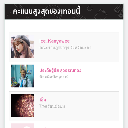
คะแนนสูงสุดของเทอมนี้
Ice_Kanyawee
คณะราษฎรบำรุง จังหวัดยะลา
ประดิษฐ์ชัย สุวรรณทอง
นิยมศิลป์อนุสรณ์
โอ๊ค
โรงเรียนมัธยม