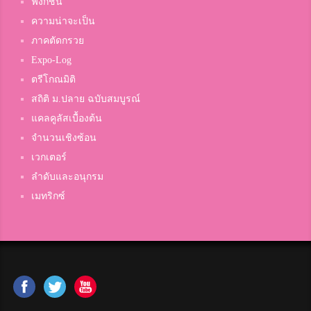
ฟังก์ชัน
ความน่าจะเป็น
ภาคตัดกรวย
Expo-Log
ตรีโกณมิติ
สถิติ ม.ปลาย ฉบับสมบูรณ์
แคลคูลัสเบื้องต้น
จำนวนเชิงซ้อน
เวกเตอร์
ลำดับและอนุกรม
เมทริกซ์