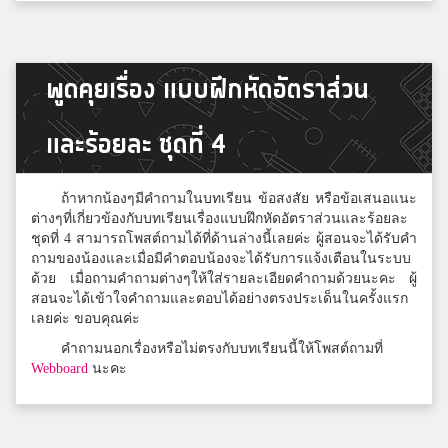
เซฟ
พูดคุยเรื่อง แบบฝึกหัดอัตราส่วน
สาธิตแห่งมหาวิทยาลัยธรรมศาสตร์
และร้อยละ ชุดที่ 4
kookv
บูรณะรำลึก
ถ้าหากน้องๆมีคำถามในบทเรียน ข้อสงสัย หรือข้อเสนอแนะ
ต่างๆที่เกี่ยวข้องกับบทเรียนเรื่องแบบฝึกหัดอัตราส่วนและร้อยละ
ชุดที่ 4 สามารถโพสต์ถามได้ที่ด้านล่างนี้เลยค่ะ ผู้สอนจะได้รับคำ
ถามของน้องและเมื่อมีคำตอบน้องจะได้รับการแจ้งเตือนในระบบ
Nattasuda
ด้วย เมื่อถามคำถามต่างๆให้ใส่รายละเอียดคำถามด้วยนะคะ ผู้
ฤทธิยะวรรณาลัย-
สอนจะได้เข้าใจคำถามและตอบได้อย่างตรงประเด็นในครั้งแรก
เลยค่ะ ขอบคุณค่ะ
คำถามนอกเรื่องหรือไม่ตรงกับบทเรียนนี้ให้โพสต์ถามที่
Zento Soranunya
Webboard
นะคะ
บดินทรเดชา สิงห์ สิงหเสนี