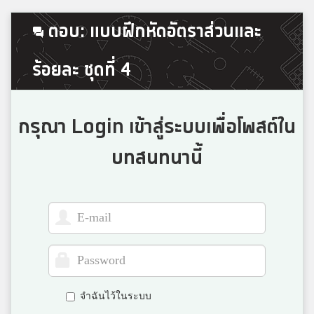
ใบเตย
ตอบ: แบบฝึกหัดอัตราส่วนและ
กาญจนาภิเษก นครปฐม
ร้อยละ ชุดที่ 4
ดาว
สังขะ
กรุณา Login เข้าสู่ระบบเพื่อโพสต์ใน
บทสนทนานี้
อะตอม
แก้งคร้อวิทยา
ต้า
บดินทรเดชา
จำฉันไว้ในระบบ
ต้นกล้า