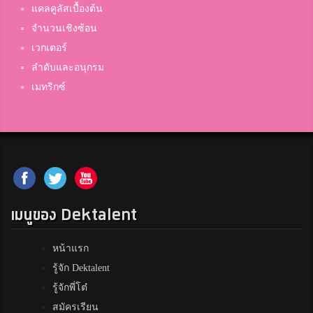
แคลคูลัสเบื้องต้น
จำนวนเชิงซ้อน
เวกเตอร์
ลำดับและอนุกรม
เมทริกซ์
เมนูของ Dektalent
หน้าแรก
รู้จัก Dektalent
รู้จักพี่โต๋
สมัครเรียน