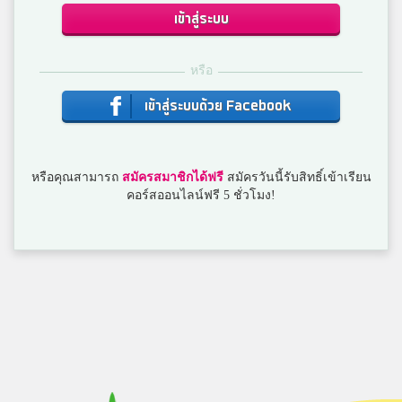
เสาไห้วิมลวิทยานุกูล
เข้าสู่ระบบ
หรือ
Nichan Wannakarn
สาธิตมหาวิทยาลัยราชภัฏบ้านสมเด็จเจ้าพระยา
เข้าสู่ระบบด้วย Facebook
wan
หรือคุณสามารถ
สมัครสมาชิกได้ฟรี
สมัครวันนี้รับสิทธิ์เข้าเรียน
สาธิตมหาวิทยาลัยขอนแก่น วิทยาเขตหนองคาย
คอร์สออนไลน์ฟรี 5 ชั่วโมง!
แบ่งปัน
ปลูกปัญญา