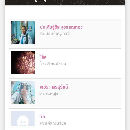
ประดิษฐ์ชัย สุวรรณทอง
นิยมศิลป์อนุสรณ์
โอ๊ค
โรงเรียนมัธยม
พชิรา พรสุรัตน์
สงวนหญิง
วิน
เซนต์คาเบรียล